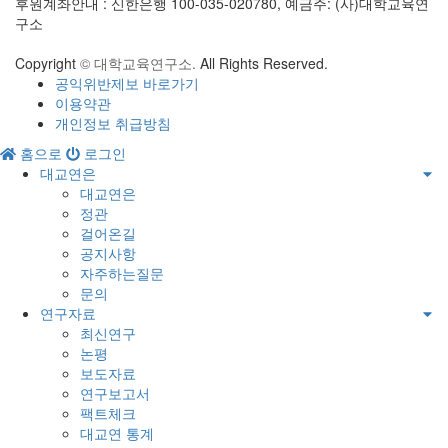
후원계좌안내 : 신한은행 100-035-020780, 예금주: (사)대학교육연
구소
Copyright
© 대학교육연구소.
All Rights Reserved.
공익위반제보 바로가기
이용약관
개인정보 취급방침
홈으로
로그인
대교연은
대교연은
정관
걸어온길
공지사항
자주하는질문
문의
연구자료
최신연구
논평
보도자료
연구보고서
팩트체크
대교연 통계