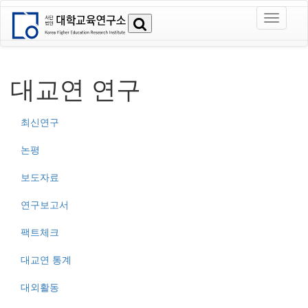
대교연 연구
최신연구
논평
보도자료
연구보고서
팩트체크
대교연 통계
대외활동