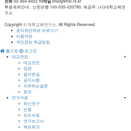
전화
02-464-8422
이메일
khei@khei.re.kr
후원계좌안내 : 신한은행 100-035-020780, 예금주: (사)대학교육연
구소
Copyright
© 대학교육연구소.
All Rights Reserved.
공익위반제보 바로가기
이용약관
개인정보 취급방침
홈으로
로그인
대교연은
대교연은
정관
걸어온길
공지사항
자주하는질문
문의
연구자료
최신연구
논평
보도자료
연구보고서
팩트체크