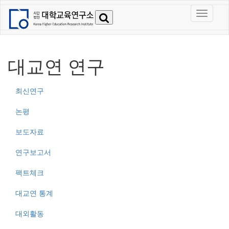
대교연 연구
최신연구
논평
보도자료
연구보고서
팩트체크
대교연 통계
대외활동