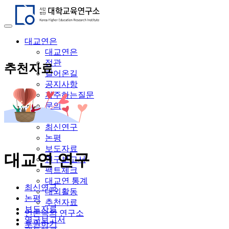
대교연은
대교연은
정관
추천자료
걸어온길
공지사항
자주하는질문
문의
연구자료
최신연구
논평
보도자료
대교연 연구
연구보고서
팩트체크
대교연 통계
최신연구
대외활동
논평
추천자료
보도자료
언론속의 연구소
연구보고서
후원하기