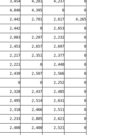
3,454
4,201
4,237
0
4,040
4,395
0
0
2,442
2,701
2,617
4,265
2,442
0
2,653
0
2,083
2,297
2,232
0
2,453
2,657
2,697
0
2,217
2,351
2,377
0
2,221
0
2,440
0
2,439
2,507
2,566
0
0
0
2,252
0
2,328
2,437
2,485
0
2,495
2,514
2,631
0
2,318
2,466
2,511
0
2,233
2,805
2,621
0
2,400
2,400
2,521
0