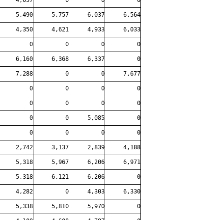
4,057
0
0
0
5,490
5,757
6,037
6,564
4,350
4,621
4,933
6,033
0
0
0
0
6,160
6,368
6,337
0
7,288
0
0
7,677
0
0
0
0
0
0
0
0
0
0
5,085
0
0
0
0
0
2,742
3,137
2,839
4,188
5,318
5,967
6,206
6,971
5,318
6,121
6,206
0
4,282
0
4,303
6,330
5,338
5,810
5,970
0