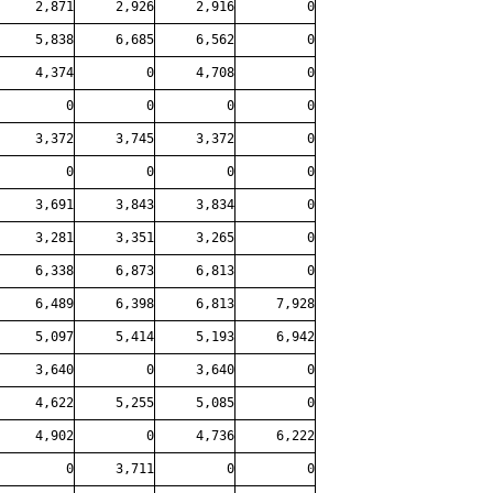
2,871
2,926
2,916
0
5,838
6,685
6,562
0
4,374
0
4,708
0
0
0
0
0
3,372
3,745
3,372
0
0
0
0
0
3,691
3,843
3,834
0
3,281
3,351
3,265
0
6,338
6,873
6,813
0
6,489
6,398
6,813
7,928
5,097
5,414
5,193
6,942
3,640
0
3,640
0
4,622
5,255
5,085
0
4,902
0
4,736
6,222
0
3,711
0
0