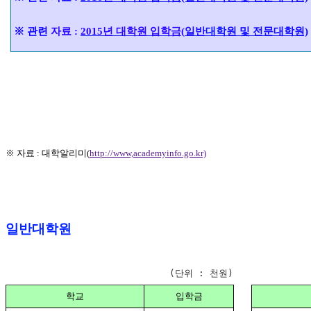
※
관련
자료
:
2015년
대
학원 입학금
(
일
반
대학
원 및 전문대학원)
※
자료
:
대
학알리미(
http://www,academyinfo.go.kr)
일반대학원
(단위 : 천원)
학교
입학금