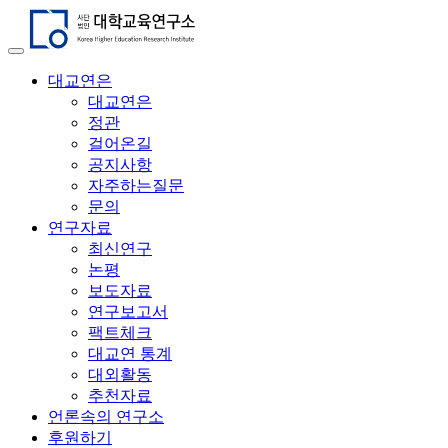
대교연은
대교연은
정관
걸어온길
공지사항
자주하는질문
문의
연구자료
최신연구
논평
보도자료
연구보고서
팩트체크
대교연 통계
대외활동
추천자료
언론속의 연구소
후원하기