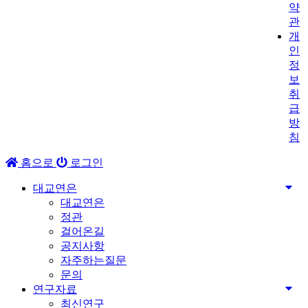
약
관
개
인
정
보
취
급
방
침
홈으로
로그인
대교연은
대교연은
정관
걸어온길
공지사항
자주하는질문
문의
연구자료
최신연구