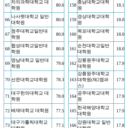
차의과학대학교 대
충남대학교대학
65
80.6
158
18.1
학원
원
나사렛대학교 일반
경상대학교대학
66
80.0
159
18.0
대학원
원
청주대학교일반대
목포대학교대학
67
80.0
160
18.0
학원
원
협성대학교일반대
순천대학교일반
68
80.0
161
18.0
학원
대학원
영남대학교 일반대
강릉원주대학교
69
79.6
162
17.9
학원
대학원
강릉원주대학교
70
선문대학교대학원
78.3
163
대학원(제2캠퍼
17.9
스)
대구한의대학교 대
공주대학교대학
71
78.0
164
17.9
학원
원
한국해양대학교
배재대학교 대학원
72
77.5
165
17.9
대학원
대구가톨릭대학교
강원대학교 일반
73
77.1
166
17.8