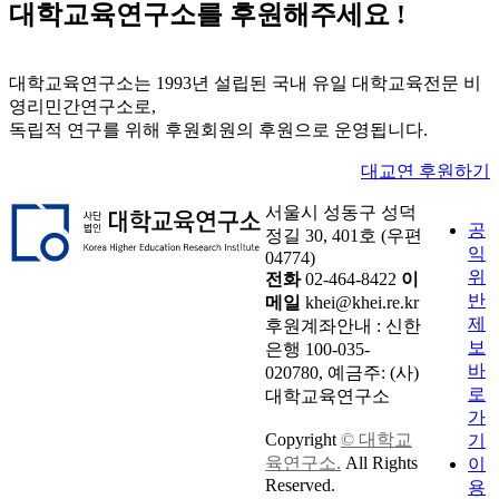
대학교육연구소
를 후원해주세요 !
대학교육연구소는 1993년 설립된 국내 유일 대학교육전문 비
영리민간연구소로,
독립적 연구를 위해 후원회원의 후원으로 운영됩니다.
대교연 후원하기
서울시 성동구 성덕
공
정길 30, 401호 (우편
익
04774)
위
전화
02-464-8422
이
반
메일
khei@khei.re.kr
제
후원계좌안내 : 신한
보
은행 100-035-
바
020780, 예금주: (사)
로
대학교육연구소
가
Copyright
© 대학교
기
육연구소.
All Rights
이
Reserved.
용