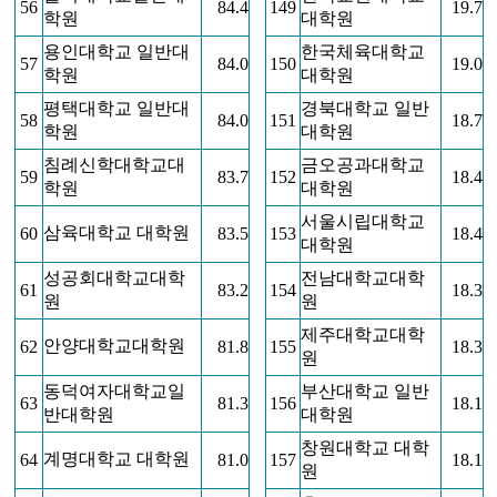
56
84.4
149
19.7
학원
대학원
용인대학교 일반대
한국체육대학교
57
84.0
150
19.0
학원
대학원
평택대학교 일반대
경북대학교 일반
58
84.0
151
18.7
학원
대학원
침례신학대학교대
금오공과대학교
59
83.7
152
18.4
학원
대학원
서울시립대학교
삼육대학교 대학원
60
83.5
153
18.4
대학원
성공회대학교대학
전남대학교대학
61
83.2
154
18.3
원
원
제주대학교대학
안양대학교대학원
62
81.8
155
18.3
원
동덕여자대학교일
부산대학교 일반
63
81.3
156
18.1
반대학원
대학원
창원대학교 대학
계명대학교 대학원
64
81.0
157
18.1
원