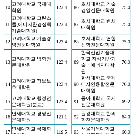
고려대학교 국제대
호서대학교 기술
10
123.4
86
75.0
학원
경영전문대학원
고려대학교 그린스
호서대학교 벤처
11
쿨(에너지환경정책
123.4
87
75.0
대학원
기술대학원)
고려대학교 기술경
호서대학교 연합
12
123.4
88
75.0
영전문대학원
신학전문대학원
한국산업기술대
고려대학교 법학전
학교 지식기반기
13
123.4
89
70.0
문대학원
술ㆍ에너지대학
원
한서대학교 국제
고려대학교 정보보
14
123.4
90
디자인융합전문
70.0
호대학원
대학원
고려대학교 행정전
동아대학교 국제
15
123.4
91
69.2
문대학원(분교)
전문대학원
연세대학교 경영전
원광대학교 한의
16
121.1
92
64.0
문대학원
학전문대학원
연세대학교 국제학
서울기독대학교
17
119.5
93
60.0