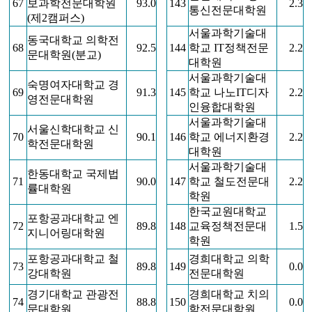
67
보과학전문대학원
93.0
143
2.3
통신전문대학원
(제2캠퍼스)
서울과학기술대
동국대학교 의학전
68
92.5
144
학교 IT정책전문
2.2
문대학원(분교)
대학원
서울과학기술대
숙명여자대학교 경
69
91.3
145
학교 나노IT디자
2.2
영전문대학원
인융합대학원
서울과학기술대
서울신학대학교 신
70
90.1
146
학교 에너지환경
2.2
학전문대학원
대학원
서울과학기술대
한동대학교 국제법
71
90.0
147
학교 철도전문대
2.2
률대학원
학원
한국교원대학교
포항공과대학교 엔
72
89.8
148
교육정책전문대
1.5
지니어링대학원
학원
포항공과대학교 철
경희대학교 의학
73
89.8
149
0.0
강대학원
전문대학원
경기대학교 관광전
경희대학교 치의
74
88.8
150
0.0
문대학원
학전문대학원