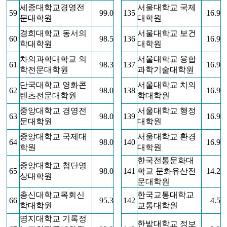
세종대학교경영전
서울대학교 국제
59
99.0
135
16.9
문대학원
대학원
경희대학교 동서의
서울대학교 보건
60
98.5
136
16.9
학대학원
대학원
차의과학대학교 의
서울대학교 융합
61
98.3
137
16.9
학전문대학원
과학기술대학원
단국대학교 영화콘
서울대학교 치의
62
98.0
138
16.9
텐츠전문대학원
학대학원
중앙대학교 경영전
서울대학교 행정
63
98.0
139
16.9
문대학원
대학원
중앙대학교 국제대
서울대학교 환경
64
98.0
140
16.9
학원
대학원
한국전통문화대
중앙대학교 첨단영
65
98.0
141
학교 문화유산전
14.2
상대학원
문대학원
총신대학교목회신
한국교통대학교
66
95.3
142
4.5
학대학원
교통대학원
명지대학교 기록정
한밭대학교 정보