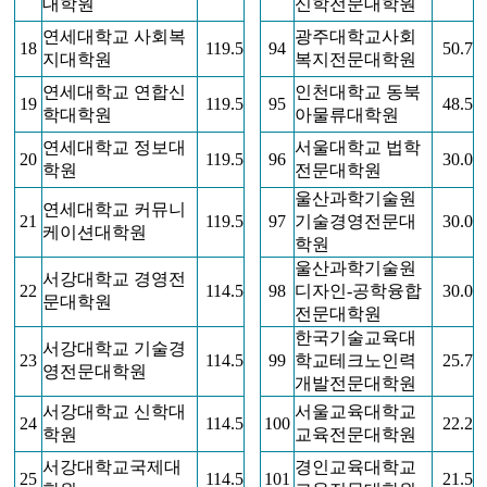
대학원
신학전문대학원
연세대학교 사회복
광주대학교사회
18
119.5
94
50.7
지대학원
복지전문대학원
연세대학교 연합신
인천대학교 동북
19
119.5
95
48.5
학대학원
아물류대학원
연세대학교 정보대
서울대학교 법학
20
119.5
96
30.0
학원
전문대학원
울산과학기술원
연세대학교 커뮤니
21
119.5
97
기술경영전문대
30.0
케이션대학원
학원
울산과학기술원
서강대학교 경영전
22
114.5
98
디자인-공학융합
30.0
문대학원
전문대학원
한국기술교육대
서강대학교 기술경
23
114.5
99
학교테크노인력
25.7
영전문대학원
개발전문대학원
서강대학교 신학대
서울교육대학교
24
114.5
100
22.2
학원
교육전문대학원
서강대학교국제대
경인교육대학교
25
114.5
101
21.5