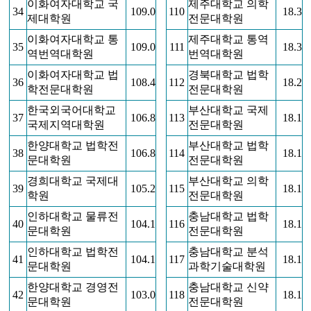
이화여자대학교 국
제주대학교 의학
34
109.0
110
18.3
제대학원
전문대학원
이화여자대학교 통
제주대학교 통역
35
109.0
111
18.3
역번역대학원
번역대학원
이화여자대학교 법
경북대학교 법학
36
108.4
112
18.2
학전문대학원
전문대학원
한국외국어대학교
부산대학교 국제
37
106.8
113
18.1
국제지역대학원
전문대학원
한양대학교 법학전
부산대학교 법학
38
106.8
114
18.1
문대학원
전문대학원
경희대학교 국제대
부산대학교 의학
39
105.2
115
18.1
학원
전문대학원
인하대학교 물류전
충남대학교 법학
40
104.1
116
18.1
문대학원
전문대학원
인하대학교 법학전
충남대학교 분석
41
104.1
117
18.1
문대학원
과학기술대학원
한양대학교 경영전
충남대학교 신약
42
103.0
118
18.1
문대학원
전문대학원