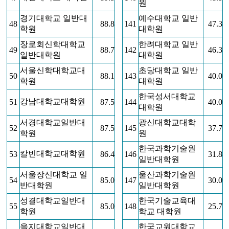
원
경기대학교 일반대
예수대학교 일반
48
88.8
141
47.3
학원
대학원
장로회신학대학교
한려대학교 일반
49
88.7
142
46.3
일반대학원
대학원
서울신학대학교대
초당대학교 일반
50
88.1
143
40.0
학원
대학원
한국성서대학교
강남대학교대학원
51
87.5
144
40.0
대학원
서경대학교일반대
광신대학교대학
52
87.5
145
37.7
학원
원
한국과학기술원
칼빈대학교대학원
53
86.4
146
31.8
일반대학원
서울장신대학교 일
울산과학기술원
54
85.0
147
30.0
반대학원
일반대학원
성결대학교일반대
한국기술교육대
55
85.0
148
25.7
학원
학교 대학원
을지대학교일반대
한국교원대학교