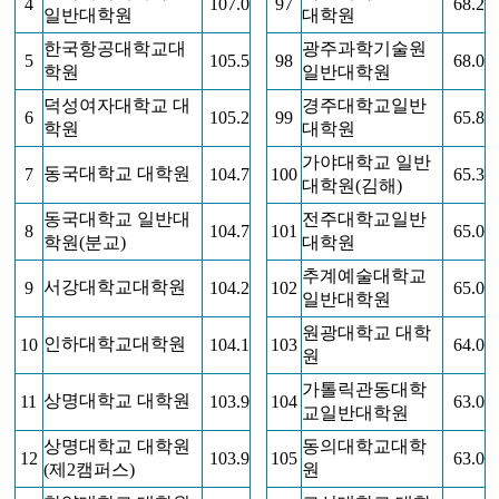
4
107.0
97
68.2
일반대학원
대학원
한국항공대학교대
광주과학기술원
5
105.5
98
68.0
학원
일반대학원
덕성여자대학교 대
경주대학교일반
6
105.2
99
65.8
학원
대학원
가야대학교 일반
동국대학교 대학원
7
104.7
100
65.3
대학원(김해)
동국대학교 일반대
전주대학교일반
8
104.7
101
65.0
학원(분교)
대학원
추계예술대학교
서강대학교대학원
9
104.2
102
65.0
일반대학원
원광대학교 대학
인하대학교대학원
10
104.1
103
64.0
원
가톨릭관동대학
상명대학교 대학원
11
103.9
104
63.0
교일반대학원
상명대학교 대학원
동의대학교대학
12
103.9
105
63.0
(제2캠퍼스)
원