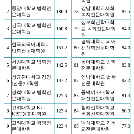
학원
중앙대학교 법학전
강남대학교사회
2
180.0
78
87.5
문대학원
복지전문대학원
장로회신학대학
건국대학교 법학전
3
160.8
79
교 목회전문대학
84.0
문대학원
원
평택대학교 피어
한국외국어대학교
4
151.2
80
선신학전문대학
84.0
법학전문대학원
원
서강대학교 법학전
동아대학교 법학
5
142.5
81
83.8
문대학원
전문대학원
성균관대학교 경영
영남대학교 법학
6
137.2
82
82.2
(전문)대학원
전문대학원
경희대학교 법학전
동덕여자대학교
7
125.3
83
81.3
문대학원
패션전문대학원
고려대학교 KU-
침례신학대학교
8
123.4
84
80.9
KIST융합대학원
목회신학대학원
고려대학교 경영전
백석대학교 기독
9
123.4
85
77.0
문대학원
교전문대학원