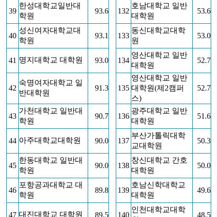
한성대학교일반대
호남대학교 일반
39
93.6
132
53.6
학원
대학원
성신여자대학교대
동신대학교대학
40
93.1
133
53.0
학원
원
영산대학교 일반
명지대학교 대학원
41
93.0
134
52.7
대학원
영산대학교 일반
숙명여자대학교 일
42
91.3
135
대학원(제2캠퍼
52.7
반대학원
스)
가천대학교 일반대
광주대학교 일반
43
90.7
136
51.6
학원
대학원
부산가톨릭대학
아주대학교대학원
44
90.0
137
50.3
교대학원
한동대학교 일반대
창신대학교 간호
45
90.0
138
50.0
학원
대학원
포항공과대학교 대
호남신학대학교
46
89.8
139
49.6
학원
대학원
인천대학교대학
대진대학교 대학원
47
89.5
140
48.5