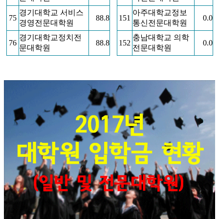
경기대학교 서비스
아주대학교정보
75
88.8
151
0.0
경영전문대학원
통신전문대학원
경기대학교정치전
충남대학교 의학
76
88.8
152
0.0
문대학원
전문대학원