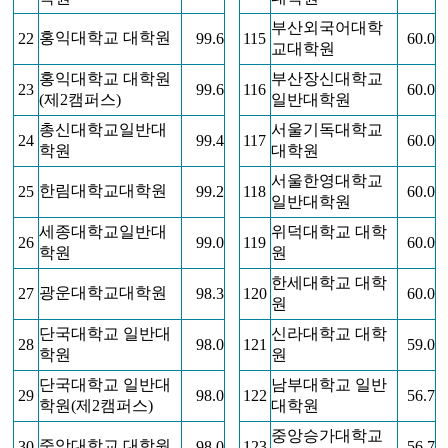
부산외국어대학
홍익대학교 대학원
22
99.6
115
60.0
교대학원
홍익대학교 대학원
부산장신대학교
23
99.6
116
60.0
(제2캠퍼스)
일반대학원
총신대학교일반대
서울기독대학교
24
99.4
117
60.0
학원
대학원
서울한영대학교
한림대학교대학원
25
99.2
118
60.0
일반대학원
세종대학교일반대
위덕대학교 대학
26
99.0
119
60.0
학원
원
한세대학교 대학
광운대학교대학원
27
98.3
120
60.0
원
단국대학교 일반대
신라대학교 대학
28
98.0
121
59.0
학원
원
단국대학교 일반대
남부대학교 일반
29
98.0
122
56.7
학원(제2캠퍼스)
대학원
중앙승가대학교
중앙대학교 대학원
30
98.0
123
56.7