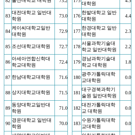
울산대학교 대학원
82
73.2
175
4.5
대학원
대전대학교 일반대
한밭대학교 일반
83
73.0
176
4.4
학원
대학원
케이씨대학교일반
한경대학교 일반
84
72.9
177
2.3
대학원
대학원
서울과학기술대
조선대학교대학원
85
72.7
178
2.2
학교 일반대학원
아세아연합신학대
경남과학기술대
86
72.4
179
1.8
학교대학원
학교 대학원
광주가톨릭대학
한남대학교대학원
87
71.6
180
0.0
교대학원
대구경북과학기
상지대학교대학원
88
71.5
181
0.0
술원 일반대학원
동양대학교일반대
대전가톨릭대학
89
71.0
182
0.0
학원
교 대학원
경운대학교 일반대
수원가톨릭대학
90
70.0
183
0.0
학원
교대학원