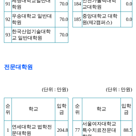
세명대학교일반대
인천가톨릭대학
91
70.0
184
0.0
학원
교대학원
우송대학교 일반대
중앙대학교 대학
92
70.0
185
0.0
학원
원(제2캠퍼스)
한국산업기술대학
93
70.0
교 일반대학원
전문대학원
(단위 : 만원)
(단위 : 만원)
순
입학
순
입학
학교
학교
위
금
위
금
서울여자대학교
연세대학교 법학전
1
204.8
77
특수치료전문대
88.5
문대학원