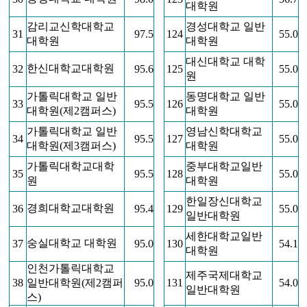
대학원
감리교신학대학교
경성대학교 일반
31
97.5
124
55.0
대학원
대학원
대신대학교 대학
한신대학교대학원
32
95.6
125
55.0
원
가톨릭대학교 일반
동명대학교 일반
33
95.5
126
55.0
대학원(제2캠퍼스)
대학원
가톨릭대학교 일반
영남신학대학교
34
95.5
127
55.0
대학원(제3캠퍼스)
대학원
가톨릭대학교대학
중부대학교일반
35
95.5
128
55.0
원
대학원
한일장신대학교
경희대학교대학원
36
95.4
129
55.0
일반대학원
세한대학교일반
숭실대학교 대학원
37
95.0
130
54.1
대학원
인천가톨릭대학교
제주국제대학교
38
일반대학원(제2캠퍼
95.0
131
54.0
일반대학원
스)