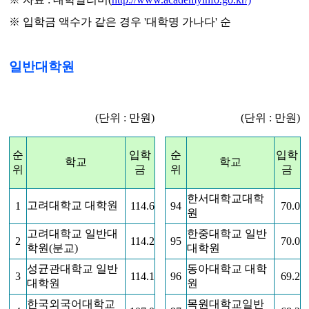
※ 입학금 액수가 같은 경우 '대학명 가나다' 순
일반대학원
(단위 : 만
원)
(단
위 : 만원)
순
입학
순
입학
학교
학교
위
금
위
금
한서대학교대학
고려대학교 대학원
1
114.6
94
70.0
원
고려대학교 일반대
한중대학교 일반
2
114.2
95
70.0
학원(분교)
대학원
성균관대학교 일반
동아대학교 대학
3
114.1
96
69.2
대학원
원
한국외국어대학교
목원대학교일반