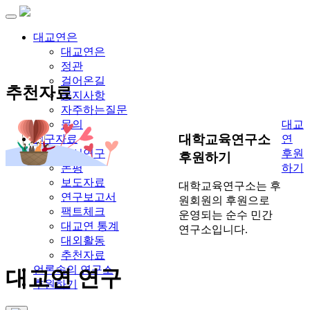
대교연은
대교연은
정관
걸어온길
추천자료
공지사항
자주하는질문
대교
문의
대학교육연구소
연
연구자료
후원
최신연구
후원하기
하기
논평
보도자료
대학교육연구소는 후
연구보고서
원회원의 후원으로
팩트체크
운영되는 순수 민간
대교연 통계
연구소입니다.
대외활동
추천자료
언론속의 연구소
대교연 연구
후원하기