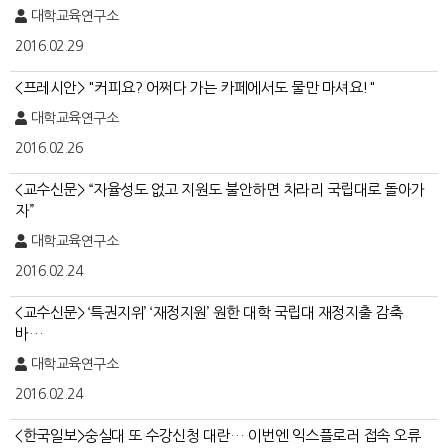
대학교육연구소
2016.02.29
<프레시안> "커피요? 어쩌다 가는 카페에서도 물만 마셔요!"
대학교육연구소
2016.02.26
<교수신문> “자율성도 없고 지원도 불안하면 차라리 국립대로 돌아가
자”
대학교육연구소
2016.02.24
<교수신문> ‘특권지위’ ‘재정지원’ 원한 대학 국립대 재정지출 감축
바…
대학교육연구소
2016.02.24
<한국일보>숭실대 또 수강신청 대란… 이번엔 익스플로러 접속 오류