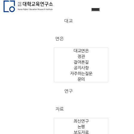
대교
연은
대교연은
정관
걸어온길
공지사항
자주하는질문
문의
연구
자료
최신연구
논평
보도자료