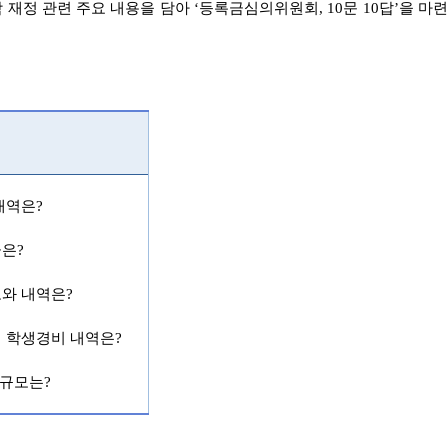
 재정 관련 주요 내용을 담아
‘
등록금심의위원회
, 10
문
10
답
’
을 마
내역은
?
금은
?
와 내역은
?
‧
학생경비 내역은
?
 규모는
?