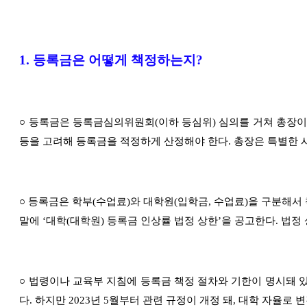
1.
등록금은 어떻게 책정하는지
?
○
등록금은 등록금심의위원회
(
이하 등심위
)
심의를 거쳐 총장이
등을 고려해 등록금을 적정하게 산정해야 한다
.
총장은 특별한 
○
등록금은 학부
(
수업료
)
와 대학원
(
입학금
,
수업료
)
을 구분해서
말에
‘
대학
(
대학원
)
등록금 인상률 법정 상한
’
을 공고한다
.
법정 
○
법령이나 교육부 지침에 등록금 책정 절차와 기한이 명시돼 
다
.
하지만
2023
년
5
월부터 관련 규정
이 개정 돼
,
대학 자율로 