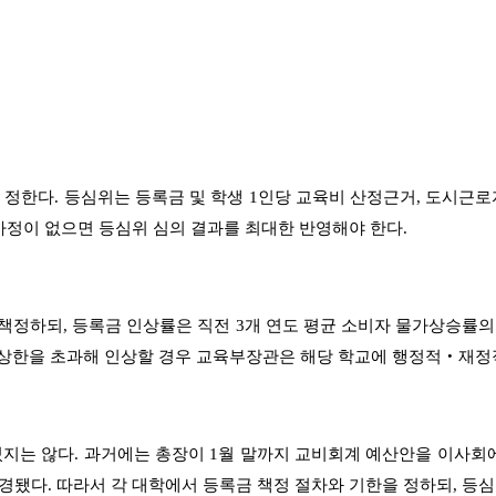
 정한다
.
등심위는 등록금 및 학생
1
인당 교육비 산정근거
,
도시근로
사정이 없으면 등심위 심의 결과를 최대한 반영해야 한다
.
 책정하되
,
등록금 인상률은 직전
3
개 연도 평균 소비자 물가상승률
상한을 초과해 인상할 경우 교육부장관은 해당 학교에 행정적
‧
재정
있지는 않다
.
과거에는 총장이
1
월 말까지 교비회계 예산안을 이사회
변경됐다
.
따라서 각 대학에서 등록금 책정 절차와 기한을 정하되
,
등심