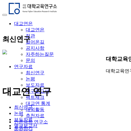
대교연은
대교연은
정관
최신연구
걸어온길
공지사항
자주하는질문
대학교육
문의
연구자료
대학교육연구
최신연구
논평
보도자료
대교연 연구
연구보고서
팩트체크
대교연 통계
최신연구
대외활동
논평
추천자료
보도자료
언론속의 연구소
연구보고서
후원하기