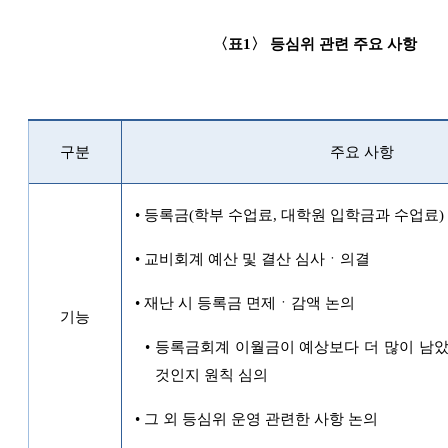
〈
표
1
〉
등심위 관련 주요 사항
구분
주요 사항
•
등록금
(
학부 수업료
,
대학원 입학금과 수업료
•
교비회계 예산 및 결산 심사ㆍ의결
•
재난 시 등록금 면제ㆍ감액 논의
기능
•
등록금회계 이월금이 예상보다 더 많이 남았
것인지 원칙 심의
•
그 외 등심위 운영 관련한 사항 논의