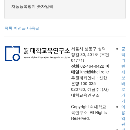
자동등록방지 숫자입력
목록
이전글
다음글
서울시 성동구 성덕
공
정길 30, 401호 (우편
익
04774)
위
전화
02-464-8422
이
반
메일
khei@khei.re.kr
제
후원계좌안내 : 신한
보
은행 100-035-
바
020780, 예금주: (사)
로
대학교육연구소
가
기
Copyright
© 대학교
이
육연구소.
All Rights
용
Reserved.
약
관
개