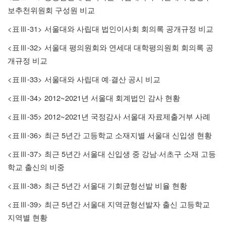
보추천위원회 구성원 비교
<
-31>
표
Ⅲ
서울대와 사립대 법인이사회 회의록 공개규정 비교
<
-32>
표
Ⅲ
서울대 평의원회와 연세대 대학평의원회 회의록 공
개규정 비교
<
-33>
·
표
Ⅲ
서울대와 사립대 예
결산 공시 비교
<
-34> 2012~2021
표
Ⅲ
년 서울대 회계법인 감사 현황
<
-35> 2012~2021
표
Ⅲ
년 국정감사 서울대 자료제출거부 사례
<
-36>
5
표
Ⅲ
최근
년간 고등학교 소재지별 서울대 신입생 현황
<
-37>
5
·
표
Ⅲ
최근
년간 서울대 신입생 중 강남
서초구 소재 고등
학교 출신의 비중
<
-38>
5
표
Ⅲ
최근
년간 서울대 기회균형선발 비율 현황
<
-39>
5
표
Ⅲ
최근
년간 서울대 지역균형선발자 출신 고등학교
지역별 현황