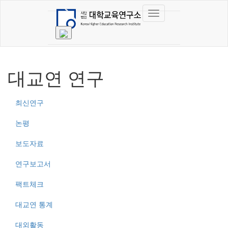
대교연 연구
최신연구
논평
보도자료
연구보고서
팩트체크
대교연 통계
대외활동