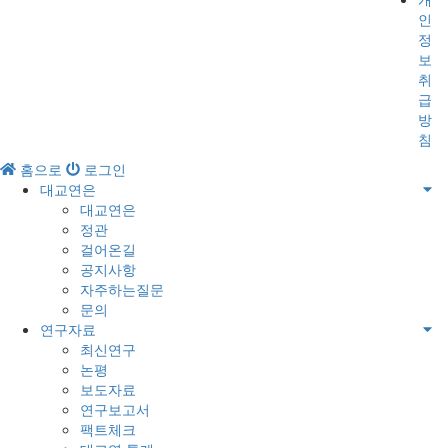
인
정
보
취
급
방
침
홈으로
로그인
대교연은
대교연은
정관
걸어온길
공지사항
자주하는질문
문의
연구자료
최신연구
논평
보도자료
연구보고서
팩트체크