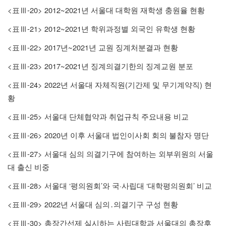
<
-20> 2012~2021
표
Ⅲ
년 서울대 대학원 재학생 충원율 현황
<
-21> 2012~2021
표
Ⅲ
년 학위과정별 외국인 유학생 현황
<
-22> 2017
~2021
표
Ⅲ
년
년 교원 징계처분결과 현황
<
-23> 2017~2021
표
Ⅲ
년 징계의결기한의 징계교원 분포
<
-24> 2022
(
)
표
Ⅲ
년 서울대 자체직원
기간제 및 무기계약직
현
황
<
-25>
표
Ⅲ
서울대 단체협약과 취업규칙 주요내용 비교
<
-26> 2020
표
Ⅲ
년 이후 서울대 법인이사회 회의 불참자 명단
<
-27>
표
Ⅲ
서울대 심의 의결기구에 참여하는 외부위원의 서울
대 출신 비중
<
-28>
‘
’
·
‘
’
표
Ⅲ
서울대
평의원회
와 국
사립대
대학평의원회
비교
<
-29> 2022
표
Ⅲ
년 서울대 심의
․
의결기구 구성 현황
<
-30>
표
Ⅲ
총장간선제 실시하는 사립대학과 서울대의 총장후