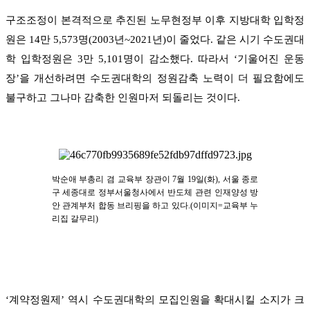
구조조정이 본격적으로 추진된 노무현정부 이후 지방대학 입학정
원은 14만 5,573명(2003년~2021년)이 줄었다. 같은 시기 수도권대
학 입학정원은 3만 5,101명이 감소했다. 따라서 ‘기울어진 운동
장’을 개선하려면 수도권대학의 정원감축 노력이 더 필요함에도
불구하고 그나마 감축한 인원마저 되돌리는 것이다.
박순애 부총리 겸 교육부 장관이
7
월
19
일
(
화
),
서울 종로
구 세종대로 정부서울청사에서 반도체 관련 인재양성 방
안 관계부처 합동 브리핑을 하고 있다
.(
이미지
=
교육부 누
리집 갈무리
)
‘계약정원제’ 역시 수도권대학의 모집인원을 확대시킬 소지가 크