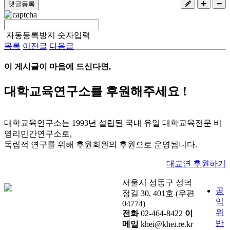
댓글등록
자동등록방지 숫자입력
목록
이전글
다음글
이 게시글이 마음에 드신다면,
대학교육연구소
를 후원해주세요 !
대학교육연구소는 1993년 설립된 국내 유일 대학교육전문 비
영리민간연구소로,
독립적 연구를 위해 후원회원의 후원으로 운영됩니다.
대교연 후원하기
서울시 성동구 성덕
공
정길 30, 401호 (우편
익
04774)
위
전화
02-464-8422
이
반
메일
khei@khei.re.kr