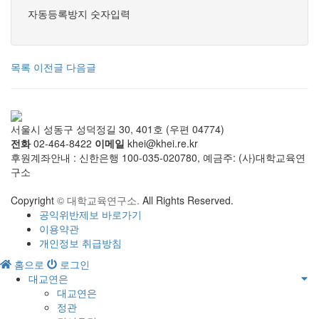
자동등록방지 숫자입력
목록
이전글
다음글
서울시 성동구 성덕정길 30, 401호 (우편 04774)
전화
02-464-8422
이메일
khei@khei.re.kr
후원계좌안내 : 신한은행 100-035-020780, 예금주: (사)대학교육연
구소
Copyright
© 대학교육연구소.
All Rights Reserved.
공익위반제보 바로가기
이용약관
개인정보 취급방침
홈으로
로그인
대교연은
대교연은
정관