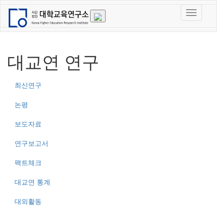
대교연 연구
최신연구
논평
보도자료
연구보고서
팩트체크
대교연 통계
대외활동