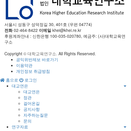
서울시 성동구 성덕정길 30, 401호 (우편 04774)
전화
02-464-8422
이메일
khei@khei.re.kr
후원계좌안내 : 신한은행 100-035-020780, 예금주: (사)대학교육연
구소
Copyright
© 대학교육연구소.
All Rights Reserved.
공익위반제보 바로가기
이용약관
개인정보 취급방침
홈으로
로그인
대교연은
대교연은
정관
걸어온길
공지사항
자주하는질문
문의
연구자료