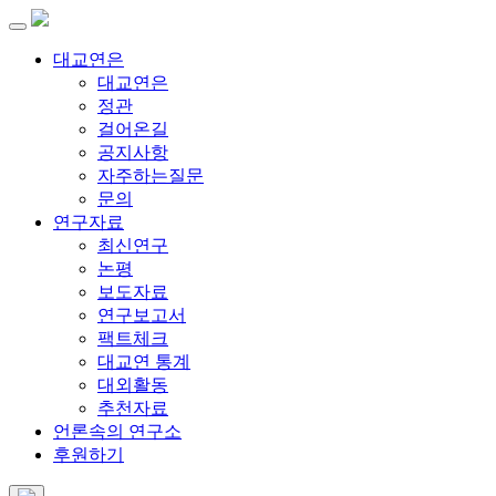
대교연은
대교연은
정관
걸어온길
공지사항
자주하는질문
문의
연구자료
최신연구
논평
보도자료
연구보고서
팩트체크
대교연 통계
대외활동
추천자료
언론속의 연구소
후원하기