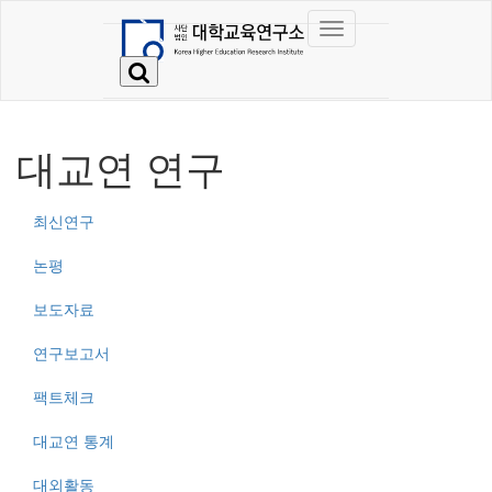
대교연 연구
최신연구
논평
보도자료
연구보고서
팩트체크
대교연 통계
대외활동