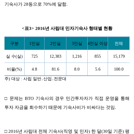
기숙사가
28
동으로
70%
에 달함
.
<
표
3> 2016
년 사립대 민자기숙사 형태별
현황
구분
1
인실
2
인실
3
인실
4
인실 이상
전체
실 수
(
실
)
725
12,383
1,216
855
15,179
비율
(%)
4.8
81.6
8.0
5.6
100.0
주
)
대상
:
사립 일반
․
산업
․
전문대
□
문제는
BTO
기숙사의 경우 민간투자자가 직접 운영을 통해
투자 자금을 회수하기 때문에 기숙사비가 비싸다는 것임
.
□
2016
년 사립대 전체 기숙사
(
직영 및 민자
)
한
달
(30
일 기준
)
평