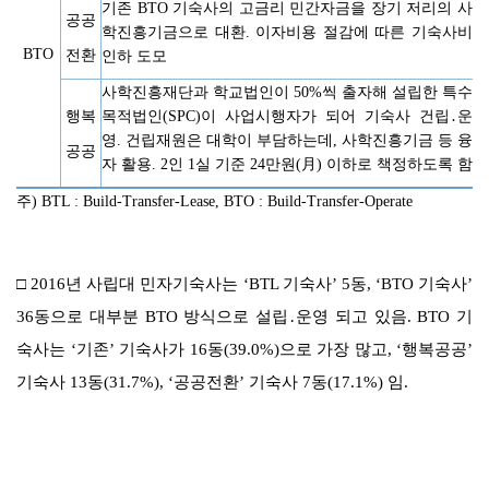
기존
BTO
기숙사의 고금리 민간자금을 장기 저리의 사
공공
학진흥기금으로 대환
.
이자비용 절감에 따른 기숙사비
BTO
전환
인하 도모
사학진흥재단과 학교법인이
50%
씩 출자해 설립한 특수
행복
목적법인
(SPC)
이 사업시행자가 되어 기숙사 건립
․
운
영
.
건립재원은 대학이 부담하는데
,
사학진흥기금 등 융
공공
자 활용
. 2
인
1
실 기준
24
만원
(
月
)
이하로 책정하도록 함
주
) BTL : Build-Transfer-Lease, BTO : Build-Transfer-Operate
□
2016
년 사립대 민자기숙사는
‘BTL
기숙사
’ 5
동
, ‘BTO
기숙사
’
36
동으로 대부분
BTO
방식으로 설립
․
운영 되고 있음
. BTO
기
숙사는
‘
기존
’
기숙사가
16
동
(39.0%)
으로 가장 많고
, ‘
행복공공
’
기숙사
13
동
(31.7%), ‘
공공전환
’
기숙사
7
동
(17.1%)
임
.