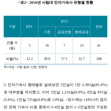
<
표
2> 2016
년 사립대 민자기숙사
유형별 현황
BTO
구분
BTL
전체
기존
공공전환
행복공공
건물 수
5
16
7
13
41
(
동
)
비율
(%)
12.2
39.0
17.1
31.7
100
주
)
대상
:
사립 일반
․
산업
․
전문대
□
민자기숙사 형태별로 살펴보면
2
인실이
1
만
2,383
실
(81.6%)
로 대부분을 차지했고
,
이어
3
인실
1,216
실
(8.0%), 4
인실
855
실
(5.6%), 1
인실
725
실
(4.8%)
로 나타남
. <
표
3>
에는 나타나지 않지
만 전체 기숙사
41
동 중에서
3~4
인실 없이
1~2
인실로만 구성된