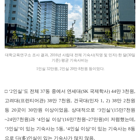
대학교육연구소 조사 결과, 2016년 사립대 전체 기숙사(직영 및 민자) 한 달(30일
기준) 평균 기숙사비는
1인실 32만원, 2인실 20만 8천원 등이었다.
□
‘2
인실
’
도 전체
37
동 중에서 연세대
(SK
국제학사
) 44
만
3
천원
,
고려대
(
프런티어관
) 38
만
7
천원
,
건국대
(
민자
1, 2) 38
만
2
천원
등
20
곳이
30
만원 이상이었음
.
상대적으로
‘3
인실
’(15
만
7
천원
~24
만
7
천원
)
과
‘4
인실 이상
’(16
만
7
천원
~27
만원
)
이 저렴했는데
,
‘3
인실
’
이 있는 기숙사는
5
동
, ‘4
인실 이상
’
이 있는 기숙사는
8
동
으로 다
(
多
)
인실이 있는 기숙사가 많지 않음
.