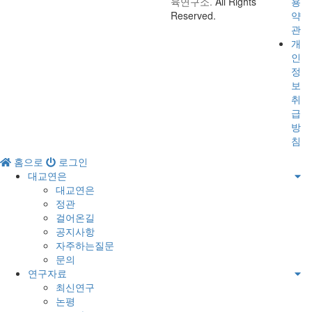
육연구소.
All Rights
용
Reserved.
약
관
개
인
정
보
취
급
방
침
홈으로
로그인
대교연은
대교연은
정관
걸어온길
공지사항
자주하는질문
문의
연구자료
최신연구
논평