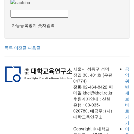
자동등록방지 숫자입력
목록
이전글
다음글
서울시 성동구 성덕
공
정길 30, 401호 (우편
익
04774)
위
전화
02-464-8422
이
반
메일
khei@khei.re.kr
제
후원계좌안내 : 신한
보
은행 100-035-
바
020780, 예금주: (사)
로
대학교육연구소
가
기
Copyright
© 대학교
이