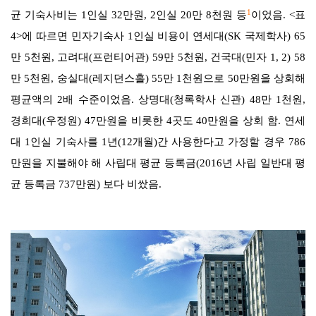
1
균 기숙사비는
1
인실
32
만원
, 2
인실
20
만
8
천원 등
이었음
.
<
표
4>
에 따르면
민자기숙사
1
인실 비용이
연세대
(SK
국제학사
) 65
만
5
천원
,
고려대
(
프런티어관
) 59
만
5
천원
,
건국대
(
민자
1, 2) 58
만
5
천원
,
숭실대
(
레지던스홀
) 55
만
1
천원으로
50
만원을 상회해
평균액의
2
배 수준이었음
.
상명대
(
청록학사 신관
) 48
만
1
천원
,
경희대
(
우정원
) 47
만원을 비롯한
4
곳도
40
만원을 상회 함
.
연세
대
1
인실 기숙사를
1
년
(12
개월
)
간 사용한다고 가정할 경우
786
만원을 지불해야 해 사립대 평균 등록금
(2016
년 사립 일반대 평
균 등록금
737
만원
)
보다 비쌌음
.