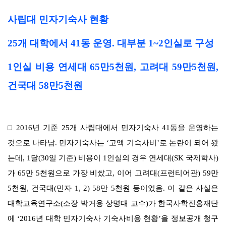
사립대 민자기숙사 현황
25
개 대학에서
41
동 운영
.
대부분
1~2
인실로 구성
1
인실 비용 연세대
65
만
5
천원
,
고려대
59
만
5
천원
,
건국대
58
만
5
천원
□
2016
년 기준
25
개 사립대에서 민자기숙사
41
동을 운영하는
것으로 나타남
.
민자기숙사는
‘
고액 기숙사비
’
로 논란이 되어 왔
는데
, 1
달
(30
일 기준
)
비용이
1
인실의 경우 연세대
(SK
국제학사
)
가
65
만
5
천원으로 가장 비쌌고
,
이어 고려대
(
프런티어관
) 59
만
5
천원
,
건국대
(
민자
1, 2) 58
만
5
천원 등이었음
.
이 같은 사실은
대학교육연구소
(
소장 박거용 상명대 교수
)
가 한국사학진흥재단
에
‘2016
년 대학 민자기숙사 기숙사비용 현황
’
을 정보공개 청구