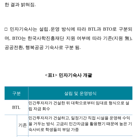
한 결과 밝혀짐
.
□
민자기숙사는 설립
․
운영 방식에 따라
BTL
과
BTO
로 구분되
며
, BTO
는 한국사학진흥재단 지원 여부에 따라 기존
(
지원
無
),
공공전환
,
행복공공 기숙사로 구분 됨
.
<
표
1>
민자기
숙사 개괄
구분
설립 및 운영방식
민간투자자가 건설한 뒤 대학으로부터 임대료 형식으로 설
BTL
립 자금 회수
민간투자자가 건설하고
,
일정기간 직접 시설을 운영해 수익
을 거두는 방식
.
고금리 민간자금을 활용했기 때문에 높은 기
기존
숙사비로 학생들의 부담 가중