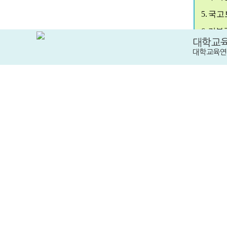
5.
국고
6.
기부
대학교
7.
장
학
대학교육연
8.
학자
9.
이월
10.
산학
※
일러
■
대상
○ ｢
고등
○
국립
○
대상 