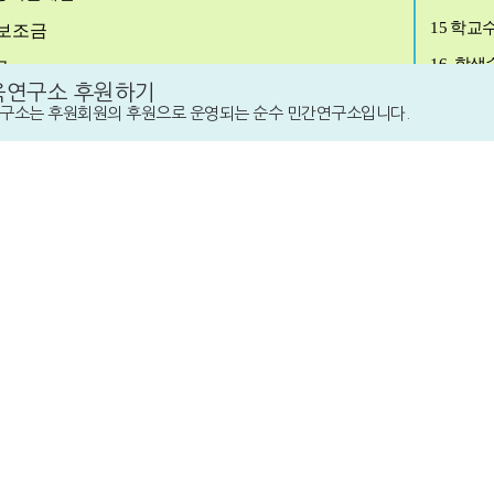
15
학교
보조금
16.
학생
금
육연구소 후원하기
1)
재적
금
구소는 후원회원의 후원으로 운영되는 순수 민간연구소입니다.
금
대출
2)
입학
적립금
17.
교원
협력수입
18.
직원
두기
교육법
｣
제
2
조의 일반대학
,
산업대학
대학법인은 국립에 포함
대학 수