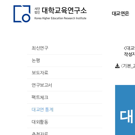
대교연은
<대교
최신연구
작성자
논평
〈기본_2
보도자료
연구보고서
팩트체크
대교연 통계
대
대외활동
추천자료