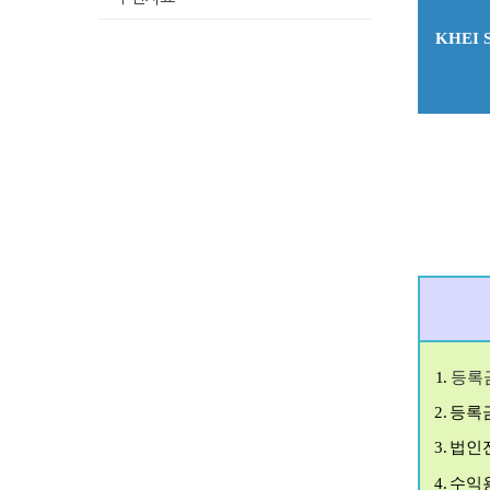
KHEI St
1.
등록
2.
등록
3.
법
인
4.
수익