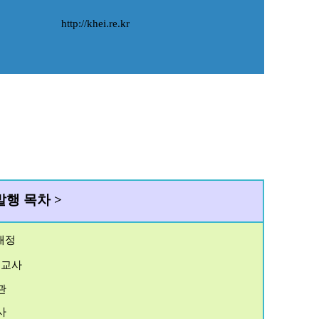
http://khei.re.kr
발
행 목차
>
재정
･
교사
관
사