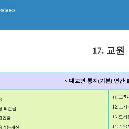
atistics
17
. 교원
<
대교연 통계
(
기
본
)
연간 
11.
교
육
금
12.
교
지
금 의존율
13.
도서
전입금
1
4.
기숙
용
기본재산