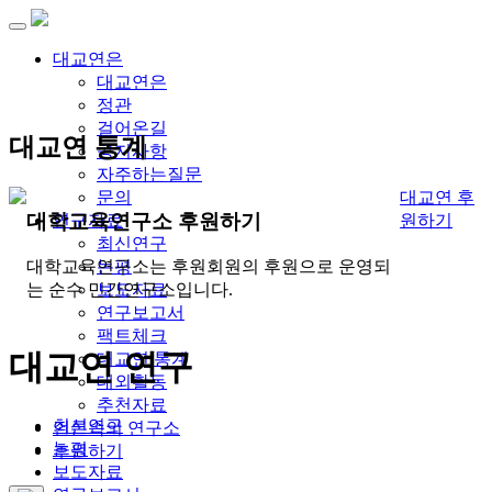
대교연은
대교연은
정관
걸어온길
대교연 통계
공지사항
자주하는질문
대교연 후
문의
대학교육연구소 후원하기
원하기
연구자료
최신연구
논평
대학교육연구소는 후원회원의 후원으로 운영되
보도자료
는 순수 민간연구소입니다.
연구보고서
팩트체크
대교연 연구
대교연 통계
대외활동
추천자료
최신연구
언론속의 연구소
논평
후원하기
보도자료