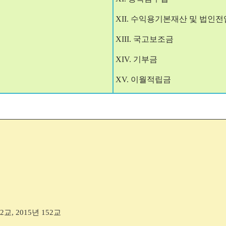
XII.
수익용기본재산 및 법인전
XIII.
국고보조금
XIV.
기부금
XV.
이월적립금
2
교
, 2015
년
152
교