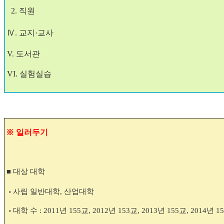
2. 직원
Ⅳ.
교
지
·교
사
V.
도서
관
VI.
실
험실습
※
일러두기
■
대상 대학
◦
사립 일반대학
,
산업대학
◦
대학 수
: 2011
년
155
교
, 2012
년
153
교
, 2013
년
155
교
, 2014
년
15