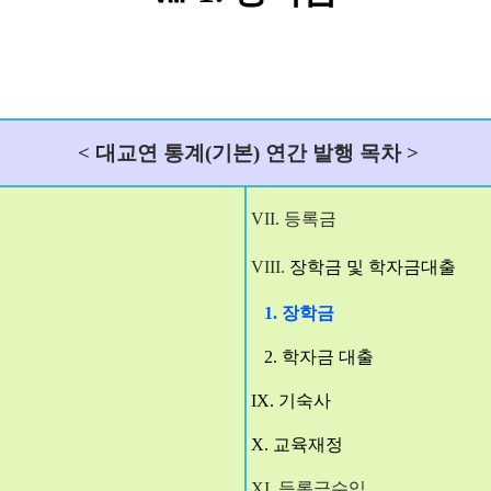
<
대교연 통계
(
기
본
)
연간 발
행 목차
>
V
II.
등록금
VIII.
장학
금
및 학자
금
대출
1. 장학금
2. 학자금 대출
IX.
기숙사
X.
교육재정
XI.
등록금수입