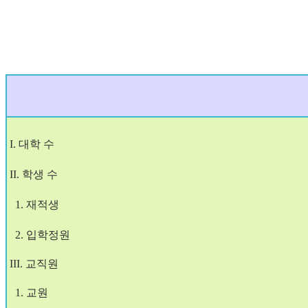
I. 대학 수
II. 학
생 수
1.
재적생
2.
입학
정원
III. 교직
원
1.
교원