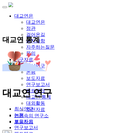
대교연은
대교연은
정관
걸어온길
대교연 통계
공지사항
자주하는질문
문의
연구자료
최신연구
논평
보도자료
연구보고서
대교연 연구
팩트체크
대교연 통계
대외활동
최신연구
추천자료
논평
언론속의 연구소
보도자료
후원하기
연구보고서