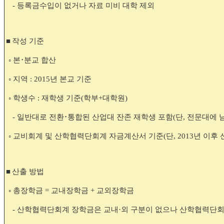
-
등록금수입이 없거나 자료 미비 대학 제외
■
작성 기준
◦
본
･
분교 합산
◦
지역
: 2015
년 본교 기준
◦
학생수
:
재학생 기준
(
학부
+
대학원
)
-
일반대로 전환
･
통합된 산업대 잔존 재학생 포함
(
단
,
전문대에 
◦
교비회계 및 산학협력단회계 자금계산서 기준
(
단
, 2013
년 이후
■
산출 방법
◦
총장학금
=
교내장학금
+
교외장학금
-
산학협력단회계 장학금은 교내
·
외 구분이 없으나 산학협력단회