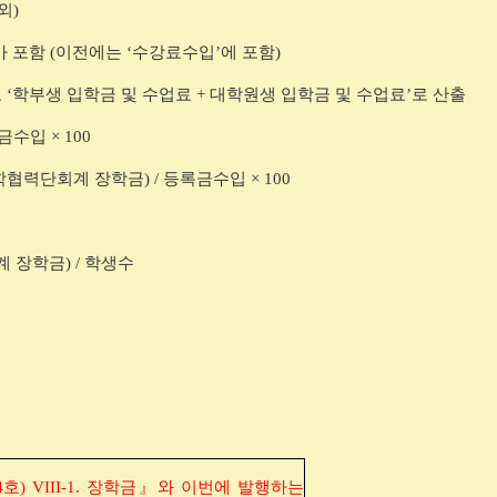
외
)
가 포함
(
이전에는
‘
수강료수입
’
에 포함
)
고
‘
학부생 입학금 및 수업료
+
대학원생 입학금 및 수업료
’
로 산출
금수입
× 100
학협력단회계 장학금
) /
등록금수입
× 100
계 장학금
) /
학생수
4
호
) VIII-1.
장학금
』
와 이번에 발행하는