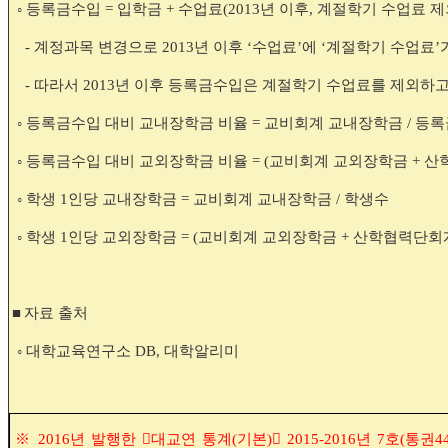
◦
등록금수입
=
입학금
+
수업료
(2013
년 이후
,
계절학기 수업료 제
-
계정과목 변경으로
2013
년 이후
‘
수업료
’
에
‘
계절학기 수업료
’
-
따라서
2013
년 이후 등록금수입은 계절학기 수업료를 제외하
◦
등록금수입 대비 교내장학금 비율
=
교비회계 교내장학금
/
등록
◦
등록금수입 대비 교외장학금 비율
= (
교비회계 교외장학금
+
산
◦
학생
1
인당 교내장학금
=
교비회계 교내장학금
/
학생수
◦
학생
1
인당 교외장학금
= (
교비회계 교외장학금
+
산학협력단회
■
자료 출처
◦
대학교육연구소
DB,
대학알리미
※
2016
년 발행한
󰡔
대교연 통계
(
기본
)
󰡕
2015-2016
년
7
호
(
통권
4