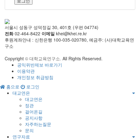
로그인
서울시 성동구 성덕정길 30, 401호 (우편 04774)
전화
02-464-8422
이메일
khei@khei.re.kr
후원계좌안내 : 신한은행 100-035-020780, 예금주: (사)대학교육연
구소
Copyright
© 대학교육연구소.
All Rights Reserved.
공익위반제보 바로가기
이용약관
개인정보 취급방침
홈으로
로그인
대교연은
대교연은
정관
걸어온길
공지사항
자주하는질문
문의
연구자료