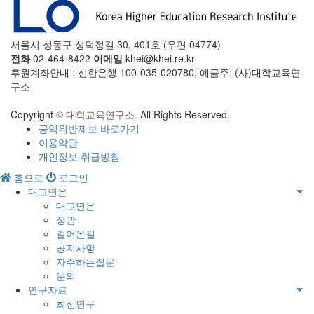
서울시 성동구 성덕정길 30, 401호 (우편 04774)
전화
02-464-8422
이메일
khei@khei.re.kr
후원계좌안내 : 신한은행 100-035-020780, 예금주: (사)대학교육연
구소
Copyright
© 대학교육연구소.
All Rights Reserved.
공익위반제보 바로가기
이용약관
개인정보 취급방침
홈으로
로그인
대교연은
대교연은
정관
걸어온길
공지사항
자주하는질문
문의
연구자료
최신연구