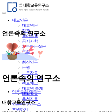
대교연은
대교연은
정관
언론속의 연구소
걸어온길
공지사항
자주하는질문
문의
연구자료
최신연구
논평
보도자료
언론속의 연구소
연구보고서
팩트체크
대교연 통계
언론속의 연구소
대외활동
추천자료
대학교육연구소
언론속의 연구소
후원하기