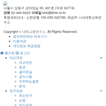
서울시 성동구 성덕정길 30, 401호 (우편 04774)
전화
02-464-8422
이메일
khei@khei.re.kr
후원계좌안내 : 신한은행 100-035-020780, 예금주: (사)대학교육연
구소
Copyright
© 대학교육연구소.
All Rights Reserved.
공익위반제보 바로가기
이용약관
개인정보 취급방침
홈으로
로그인
대교연은
대교연은
정관
걸어온길
공지사항
자주하는질문
문의
연구자료
최신연구
논평
보도자료