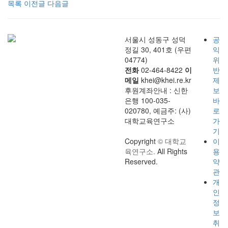
목록
이전글
다음글
서울시 성동구 성덕
공
정길 30, 401호 (우편
익
04774)
위
전화
02-464-8422
이
반
메일
khei@khei.re.kr
제
후원계좌안내 : 신한
보
은행 100-035-
바
020780, 예금주: (사)
로
대학교육연구소
가
기
Copyright
© 대학교
이
육연구소.
All Rights
용
Reserved.
약
관
개
인
정
보
취