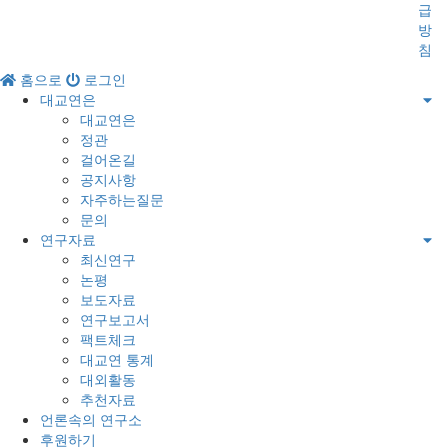
급
방
침
홈으로
로그인
대교연은
대교연은
정관
걸어온길
공지사항
자주하는질문
문의
연구자료
최신연구
논평
보도자료
연구보고서
팩트체크
대교연 통계
대외활동
추천자료
언론속의 연구소
후원하기