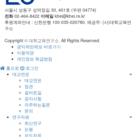
서울시 성동구 성덕정길 30, 401호 (우편 04774)
전화
02-464-8422
이메일
khei@khei.re.kr
후원계좌안내 : 신한은행 100-035-020780, 예금주: (사)대학교육연
구소
Copyright
© 대학교육연구소.
All Rights Reserved.
공익위반제보 바로가기
이용약관
개인정보 취급방침
홈으로
로그인
대교연은
대교연은
정관
걸어온길
공지사항
자주하는질문
문의
연구자료
최신연구
논평
보도자료