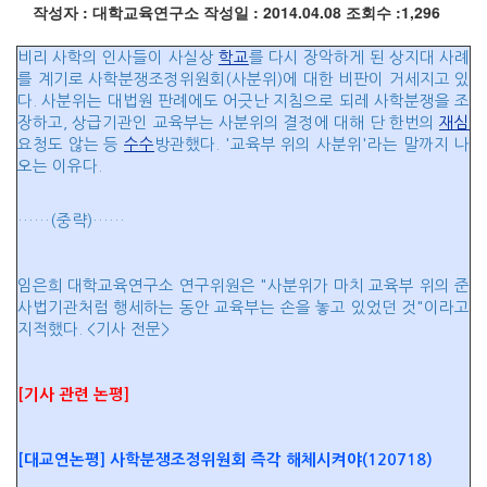
작성자 : 대학교육연구소
작성일 : 2014.04.08
조회수 :1,296
비리 사학의 인사들이 사실상
학교
를 다시 장악하게 된 상지대 사례
를 계기로 사학분쟁조정위원회(사분위)에 대한 비판이 거세지고 있
다. 사분위는 대법원 판례에도 어긋난 지침으로 되레 사학분쟁을 조
장하고, 상급기관인 교육부는 사분위의 결정에 대해 단 한번의
재심
요청도 않는 등
수수
방관했다. '교육부 위의 사분위'라는 말까지 나
오는 이유다.
……(중략)
……
임은희 대학교육연구소 연구위원은 "사분위가 마치 교육부 위의 준
사법기관처럼 행세하는 동안 교육부는 손을 놓고 있었던 것"이라고
지적했다. <기사 전문>
[기사 관련 논평]
[대교연논평] 사학분쟁조정위원회 즉각 해체시켜야(120718)