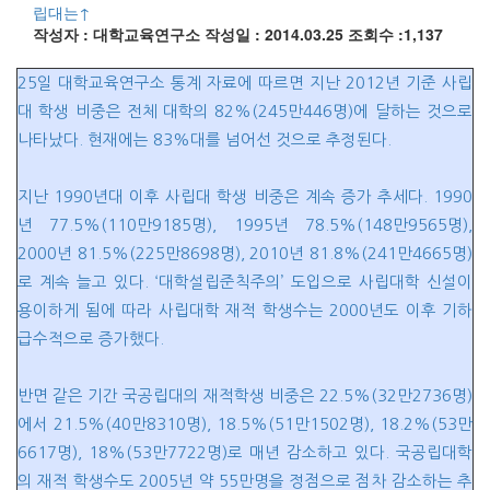
립대는↑
작성자 : 대학교육연구소
작성일 : 2014.03.25
조회수 :1,137
25일 대학교육연구소
통계
자료
에 따르면 지난 2012년 기준 사립
대 학생 비중은 전체 대학의 82%(245만446명)에 달하는 것으로
나타났다. 현재에는 83%대를 넘어선 것으로 추정된다.
지난 1990년대 이후 사립대 학생 비중은 계속 증가 추세다. 1990
년 77.5%(110만9185명), 1995년 78.5%(148만9565명),
2000년 81.5%(225만8698명), 2010년 81.8%(241만4665명)
로 계속 늘고 있다. ‘대학설립준칙주의’ 도입으로 사립대학 신설이
용이하게 됨에 따라 사립대학 재적 학생수는 2000년도 이후 기하
급수적으로 증가했다.
반면 같은 기간 국공립대의 재적학생 비중은 22.5%(32만2736명)
에서 21.5%(40만8310명), 18.5%(51만1502명), 18.2%(53만
6617명), 18%(53만7722명)로 매년 감소하고 있다. 국공립대학
의 재적 학생수도 2005년 약 55만명을 정점으로 점차 감소하는 추