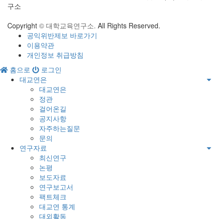
구소
Copyright
© 대학교육연구소.
All Rights Reserved.
공익위반제보 바로가기
이용약관
개인정보 취급방침
홈으로
로그인
대교연은
대교연은
정관
걸어온길
공지사항
자주하는질문
문의
연구자료
최신연구
논평
보도자료
연구보고서
팩트체크
대교연 통계
대외활동