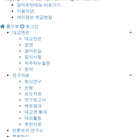
공익위반제보 바로가기
이용약관
개인정보 취급방침
홈으로
로그인
대교연은
대교연은
정관
걸어온길
공지사항
자주하는질문
문의
연구자료
최신연구
논평
보도자료
연구보고서
팩트체크
대교연 통계
대외활동
추천자료
언론속의 연구소
후원하기