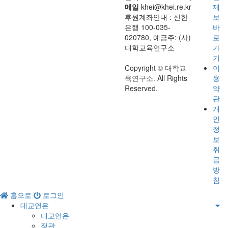
메일
khei@khei.re.kr
제
후원계좌안내 : 신한
보
은행 100-035-
바
020780, 예금주: (사)
로
대학교육연구소
가
기
Copyright
© 대학교
이
육연구소.
All Rights
용
Reserved.
약
관
개
인
정
보
취
급
방
침
홈으로
로그인
대교연은
대교연은
정관