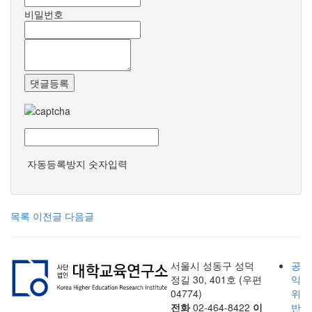
비밀번호
댓글등록
자동등록방지 숫자입력
목록
이전글
다음글
서울시 성동구 성덕
공
정길 30, 401호 (우편
익
04774)
위
전화
02-464-8422
이
반