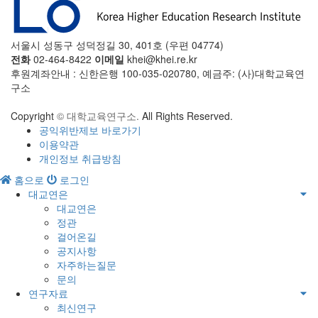
서울시 성동구 성덕정길 30, 401호 (우편 04774)
전화
02-464-8422
이메일
khei@khei.re.kr
후원계좌안내 : 신한은행 100-035-020780, 예금주: (사)대학교육연
구소
Copyright
© 대학교육연구소.
All Rights Reserved.
공익위반제보 바로가기
이용약관
개인정보 취급방침
홈으로
로그인
대교연은
대교연은
정관
걸어온길
공지사항
자주하는질문
문의
연구자료
최신연구