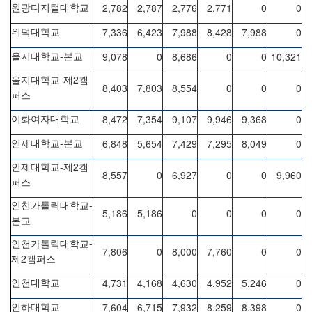
2,782
2,787
2,776
2,771
0
0
원광디지털대학교
7,336
6,423
7,988
8,428
7,988
0
위덕대학교
-
9,078
0
8,686
0
0
10,321
을지대학교
본교
-
2
을지대학교
제
캠
8,403
7,803
8,554
0
0
0
퍼스
8,472
7,354
9,107
9,946
9,368
0
이화여자대학교
-
6,848
5,654
7,429
7,295
8,049
0
인제대학교
본교
-
2
인제대학교
제
캠
8,557
0
6,927
0
0
9,960
퍼스
-
인천가톨릭대학교
5,186
5,186
0
0
0
0
본교
-
인천가톨릭대학교
7,806
0
8,000
7,760
0
0
2
제
캠퍼스
4,731
4,168
4,630
4,952
5,246
0
인천대학교
7,604
6,715
7,932
8,259
8,398
0
인하대학교