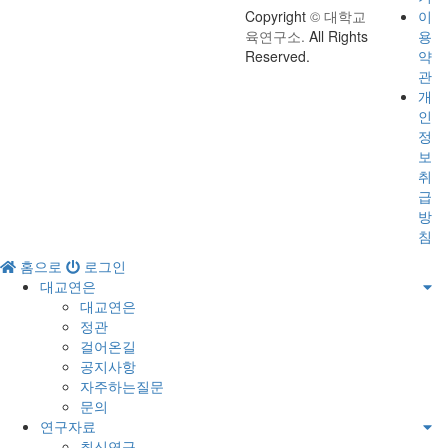
Copyright
© 대학교
이
육연구소.
All Rights
용
Reserved.
약
관
개
인
정
보
취
급
방
침
홈으로
로그인
대교연은
대교연은
정관
걸어온길
공지사항
자주하는질문
문의
연구자료
최신연구