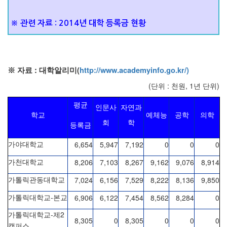
※
관
련
자
료
:
20
14년 대학 등
록금 현황
:
(
http://www.academyinfo.go.kr/)
※
자료
대학알리미
(
:
, 1
)
단위
천원
년 단위
평균
인문사
자연과
학교
예체능
공학
의학
회
학
등록금
6,654
5,947
7,192
0
0
0
가야대학교
8,206
7,103
8,267
9,162
9,076
8,914
가천대학교
7,024
6,156
7,529
8,222
8,136
9,850
가톨릭관동대학교
-
6,906
6,122
7,454
8,562
8,284
0
가톨릭대학교
본교
-
2
가톨릭대학교
제
8,305
0
8,305
0
0
0
캠퍼스