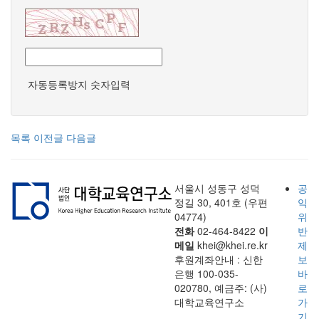
자동등록방지 숫자입력
목록
이전글
다음글
서울시 성동구 성덕
공
정길 30, 401호 (우편
익
04774)
위
전화
02-464-8422
이
반
메일
khei@khei.re.kr
제
후원계좌안내 : 신한
보
은행 100-035-
바
020780, 예금주: (사)
로
대학교육연구소
가
기