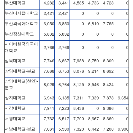
4,282
3,441
4,585
4,736
4,728
0
부산대학교
2,421
2,421
0
0
0
0
부산디지털대학교
6,050
5,850
0
6,810
7,765
0
부산외국어대학교
5,832
5,832
0
0
0
0
부산장신대학교
사이버한국외국어
2,766
2,766
0
0
0
0
대학교
7,746
6,867
7,988
8,750
8,309
0
삼육대학교
-
7,668
6,753
8,076
9,214
8,692
0
상명대학교
본교
(
)-
상명대학교
천안
8,029
6,764
8,125
8,546
8,424
0
분교
6,943
6,185
7,311
7,339
7,878
9,654
상지대학교
7,941
7,223
8,436
0
9,386
0
서강대학교
7,732
6,517
7,700
8,667
8,360
0
서경대학교
-
7,061
5,530
7,320
6,442
7,200
9,900
서남대학교
본교