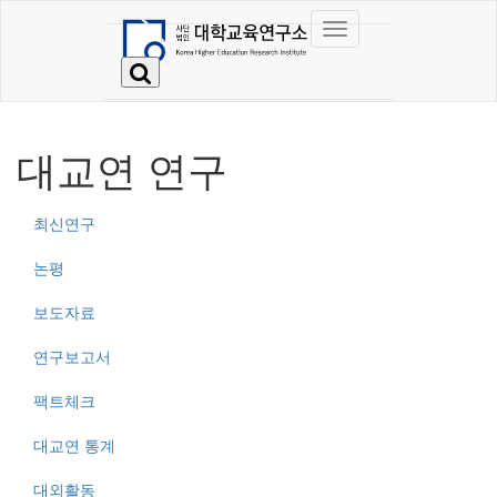
대교연 연구
최신연구
논평
보도자료
연구보고서
팩트체크
대교연 통계
대외활동