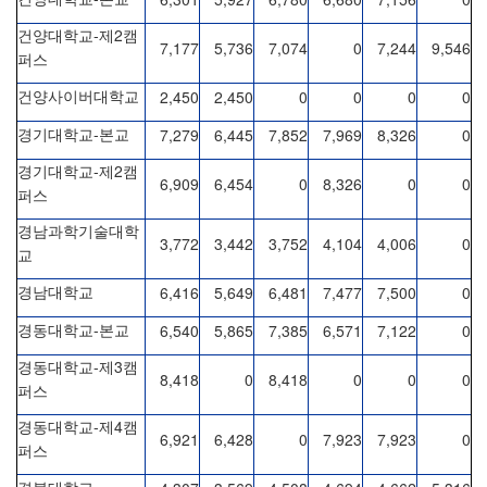
-
2
건양대학교
제
캠
7,177
5,736
7,074
0
7,244
9,546
퍼스
2,450
2,450
0
0
0
0
건양사이버대학교
-
7,279
6,445
7,852
7,969
8,326
0
경기대학교
본교
-
2
경기대학교
제
캠
6,909
6,454
0
8,326
0
0
퍼스
경남과학기술대학
3,772
3,442
3,752
4,104
4,006
0
교
6,416
5,649
6,481
7,477
7,500
0
경남대학교
-
6,540
5,865
7,385
6,571
7,122
0
경동대학교
본교
-
3
경동대학교
제
캠
8,418
0
8,418
0
0
0
퍼스
-
4
경동대학교
제
캠
6,921
6,428
0
7,923
7,923
0
퍼스