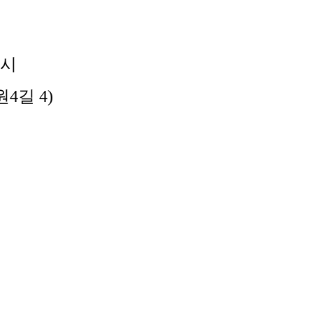
시
원
4
길
4)