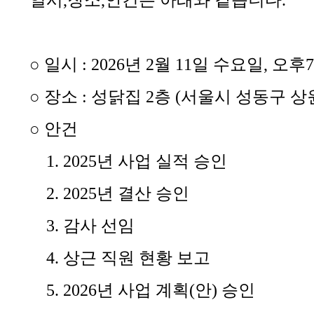
일시
,
장소
,
안건은 아래와 같습니다
.
○
일시
: 2026
년
2
월
11
일 수요일
,
오후
7
○
장소
:
성닭집
2
층
(
서울시 성동구 상
○
안건
1. 2025
년 사업 실적 승인
2. 2025
년 결산 승인
3.
감사 선임
4.
상근 직원 현황 보고
5. 2026
년 사업 계획
(
안
)
승인