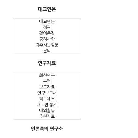
대교연은
대교연은
정관
걸어온길
공지사항
자주하는질문
문의
연구자료
최신연구
논평
보도자료
연구보고서
팩트체크
대교연 통계
대외활동
추천자료
언론속의 연구소