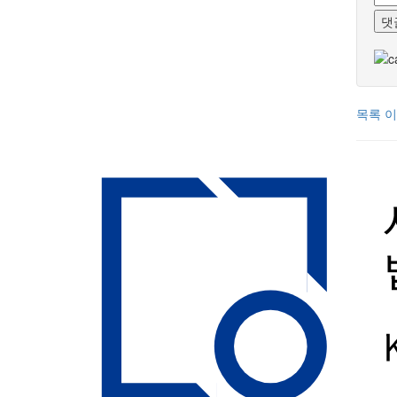
댓
목록
이