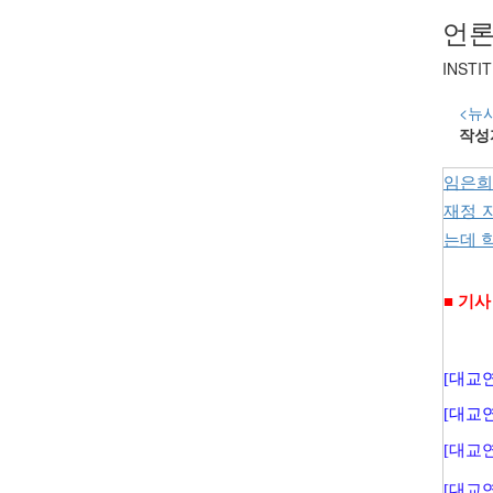
언론
INSTI
<뉴
작성
임은희
재정 
는데 
■ 기사
[대교연
[대교연
[대교연
[대교연