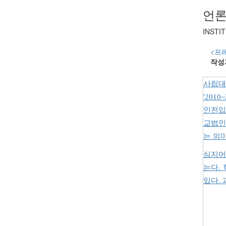
언론
INSTI
<프
작성
사립대
'201
인전입금
교법인
는 의
심지어
는다.
있다.