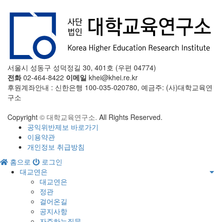
서울시 성동구 성덕정길 30, 401호 (우편 04774)
전화
02-464-8422
이메일
khei@khei.re.kr
후원계좌안내 : 신한은행 100-035-020780, 예금주: (사)대학교육연
구소
Copyright
© 대학교육연구소.
All Rights Reserved.
공익위반제보 바로가기
이용약관
개인정보 취급방침
홈으로
로그인
대교연은
대교연은
정관
걸어온길
공지사항
자주하는질문