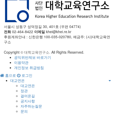
서울시 성동구 성덕정길 30, 401호 (우편 04774)
전화
02-464-8422
이메일
khei@khei.re.kr
후원계좌안내 : 신한은행 100-035-020780, 예금주: (사)대학교육연
구소
Copyright
© 대학교육연구소.
All Rights Reserved.
공익위반제보 바로가기
이용약관
개인정보 취급방침
홈으로
로그인
대교연은
대교연은
정관
걸어온길
공지사항
자주하는질문
문의