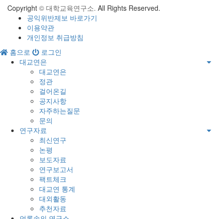
Copyright
© 대학교육연구소.
All Rights Reserved.
공익위반제보 바로가기
이용약관
개인정보 취급방침
홈으로
로그인
대교연은
대교연은
정관
걸어온길
공지사항
자주하는질문
문의
연구자료
최신연구
논평
보도자료
연구보고서
팩트체크
대교연 통계
대외활동
추천자료
언론속의 연구소