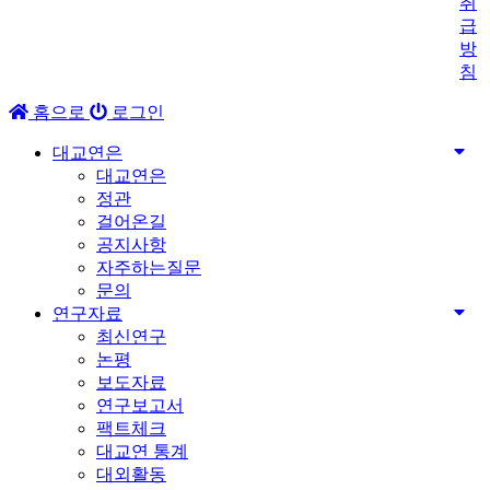
취
급
방
침
홈으로
로그인
대교연은
대교연은
정관
걸어온길
공지사항
자주하는질문
문의
연구자료
최신연구
논평
보도자료
연구보고서
팩트체크
대교연 통계
대외활동