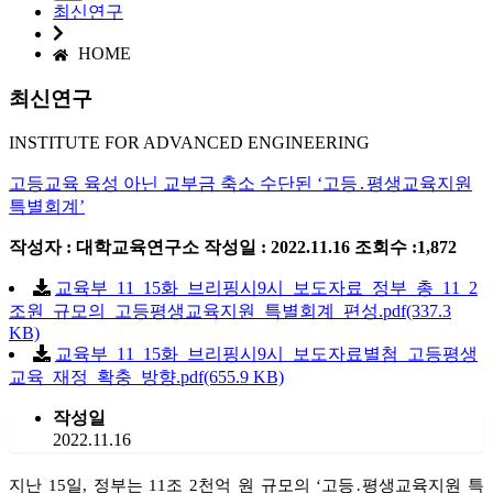
최신연구
HOME
최신연구
INSTITUTE FOR ADVANCED ENGINEERING
고등교육 육성 아닌 교부금 축소 수단된 ‘고등․평생교육지원
특별회계’
작성자 : 대학교육연구소
작성일 : 2022.11.16
조회수 :1,872
교육부_11_15화_브리핑시9시_보도자료_정부_총_11_2
조원_규모의_고등평생교육지원_특별회계_편성.pdf(337.3
KB)
교육부_11_15화_브리핑시9시_보도자료별첨_고등평생
교육_재정_확충_방향.pdf(655.9 KB)
작성일
2022.11.16
지난
15
일
,
정부는
11
조
2
천억 원 규모의
‘
고등
․
평생교육지원 특