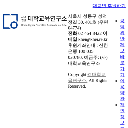
대교연 후원하기
서울시 성동구 성덕
공
정길 30, 401호 (우편
익
04774)
위
전화
02-464-8422
이
반
메일
khei@khei.re.kr
제
후원계좌안내 : 신한
보
은행 100-035-
바
020780, 예금주: (사)
로
대학교육연구소
가
Copyright
© 대학교
기
육연구소.
All Rights
이
Reserved.
용
약
관
개
인
정
보