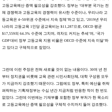
고등교육예산 증액 필요성을 강조했다
.
정부는
‘
대부분 국가는 전
체 경쟁력과 고등교육의 경쟁력이 유사한 수준이나
,
우리나라 고
등교육은
4~50
위권 수준에서 지속 정체
’
하고 있고
, ‘2019
년 우리
나라의 고등교육
1
인당 공교육비는
$11,287
으로
, OECD
평균
$17,559
의
64.3%
수준에 그치며
,
격차도 커지는 추세
’
며
, ‘
국가
GDP
대비 정부 고등교육 지원 비율은
OECD
수준에 지속 미달
’
하
고 있다고 구체적으로 짚었다
.
그런데 이런 주장은 전혀 새로울 것이 없는 내용이다
. 30
여 년 전
부터 정치권을 비롯해 교육 관련 시민사회단체
,
대학 구성원 모두
가 지금까지 강조했기 때문이다
.
그럼에도 정부
,
특히 예산을 쥐락
펴락하는 기획재정부는 수십 년간 지금처럼 반응한 적이 한 번도
없었다
.
그런데 이번에는 기재부를 포함한 정부 부처가 한 목소리
로 고등교육예산 증액 필요성을 구체적 수치까지 들어 강조했다
.