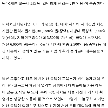
원
(
국세분 교육세
3
조 원
,
일반회계 전입금
2
천 억원
)
이 순증한다
.
대학혁신지원사업
9,000
억 원
(
증액
),
대학
·
지자체
·
지역산업
·
혁신
기관간 협력지원사업
(RIS) 380
억 원
(
증액
),
지방대 특성화
5,000
억
원
(
신설
),
지역연구중심대학
3,500
억 원
(
신설
),
국립대 노후시설
개선
6,000
억 원
(
증액
),
국립대 기자재 확충
2,500
억 원
(
증액
)
등 예
산 사용처가 정해져 있는 기존 사업의 추가 증가분이 대부분을 차
지하고 있다
.
물론 그렇다고 해도 이번 예산 증액이 교육부가 밝힌 통계처럼 우
리나라 고등교육 재정이 열악한 상황에서 대학들에도 가뭄의 단
비 같은 소식일 수 있다
.
특히 국립대학은 시설 개선과 기자재 확
충에는 상당한 도움이 될 것으로 보인다
.
그럼에도 불구하고 이번
예산 증액이 학령인구 감소로 위기에 처한 우리 대학들에 크게 도