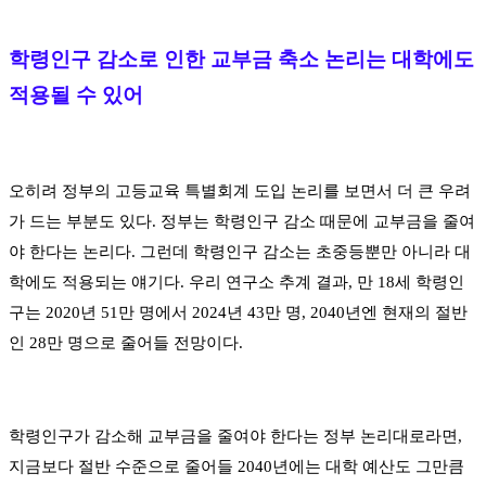
학령인구 감소로 인한 교부금 축소 논리는 대학에도
적용될 수 있어
오히려 정부의 고등교육 특별회계 도입 논리를 보면서 더 큰 우려
가 드는 부분도 있다
.
정부는 학령인구 감소 때문에 교부금을 줄여
야 한다는 논리다
.
그런데 학령인구 감소는 초중등뿐만 아니라 대
학에도 적용되는 얘기다
.
우리 연구소 추계 결과
,
만
18
세 학령인
구는
2020
년
51
만 명에서
2024
년
43
만 명
, 2040
년엔 현재의 절반
인
28
만 명으로 줄어들 전망이다
.
학령인구가 감소해 교부금을 줄여야 한다는 정부 논리대로라면
,
지금보다 절반 수준으로 줄어들
2040
년에는 대학 예산도 그만큼