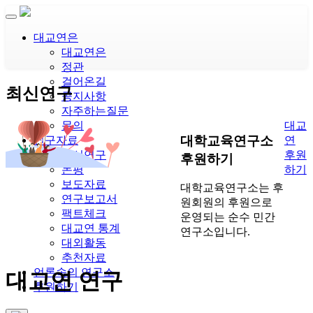
대교연은
대교연은
정관
걸어온길
최신연구
공지사항
자주하는질문
대교
문의
대학교육연구소
연
연구자료
후원
최신연구
후원하기
하기
논평
보도자료
대학교육연구소는 후
연구보고서
원회원의 후원으로
팩트체크
운영되는 순수 민간
대교연 통계
연구소입니다.
대외활동
추천자료
언론속의 연구소
대교연 연구
후원하기