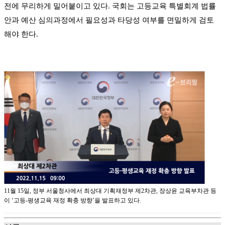
전에 무리하게 밀어붙이고 있다
.
국회는 고등교육 특별회계 법률
안과 예산 심의과정에서 필요성과 타당성 여부를 면밀하게 검토
해야 한다
.
11
월
15
일
,
정부 서울청사에서 최상대 기획재정부 제
2
차관
,
장상윤 교육부차관 등
이
‘
고등
-
평생교육 재정 확충 방향
’
을 발표하고 있다
.