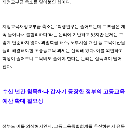
재정교부금 축소를 밀어붙인 셈이다
.
지방교육재정교부금 축소는
‘
학령인구는 줄어드는데 교부금은 계
속 늘어나서 불합리하다
’
라는 논리에 기반하고 있지만 문제는 그
렇게 단순하지 않다
.
과밀학급 해소
,
노후시설 개선 등 교육예산을
늘려 해결해야할 초중등교육 과제는 산적해 있다
.
이를 외면하고
학생이 줄어드니 교육비도 줄여야 한다는 논리는 설득력이 떨어
진다
.
수십 년간 침묵하다 갑자기 등장한 정부의 고등교육
예산 확대 필요성
정부도 이를 의식해서인지
,
고등교육특별회계를 추진하면서 유독