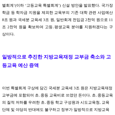
별회계
’(
이하
‘
고등교육 특별회계
’)
신설 방안을 발표했다
.
국가장
학금 등 학자금 지원을 제외한 교육부의 기존 대학 관련 사업예산
8
조 원과 국세분 교육세
3
조 원
,
일반회계 전입금
2
천억 원으로
11
조
2
천억 원을 확보하여 고등
․
평생교육 분야를 지원하겠다는 구
상이다
.
일방적으로 추진한 지방교육재정 교부금 축소와 고
등교육 예산 증액
이번 특별회계 구상에 담긴 국세분 교육세
3
조 원은 지방교육재정
교부금에 포함되어 초
․
중등 교육비로 쓰였던 돈이다
.
초
․
중등교육
의 질적 저하를 우려한 초
․
중등 학교 구성원과 시도교육청
,
교육
단체 및 야당의 반대에도 불구하고 정부가 일방적으로 지방교육