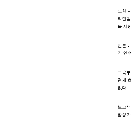
또한 
적립할
를 시
언론보
직 인
교육부
현재 
없다.
보고서
활성화