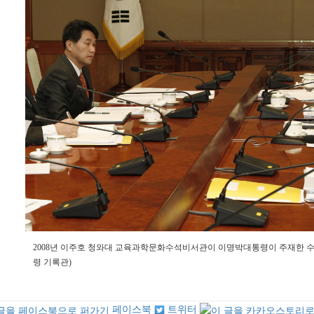
2008
년 이주호 청와대 교육과학문화수석비서관이 이명박대통령이 주재한 
령 기록관
)
페이스북
트위터