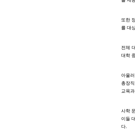
을 제
또한 
를 대
전체 
대학 
아울러
총장직
교육과
사학 
이들 
다.