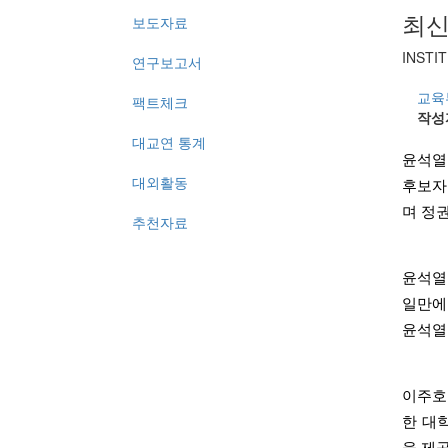
최
보도자료
INSTI
연구보고서
교육
팩트체크
작성
대교연 통계
윤석열
대외활동
후보자
며 정
추천자료
윤석열
일만에
윤석열
이주호
한 대