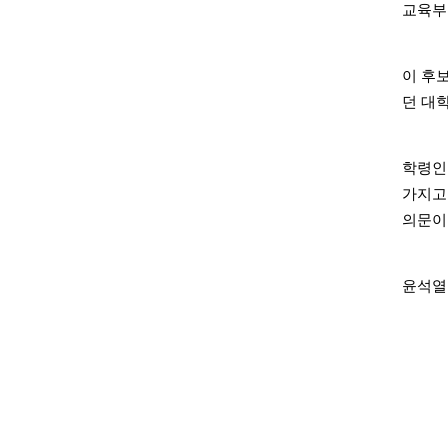
교육부
이 후
던 대
학령인
가지고
의문이
윤석열