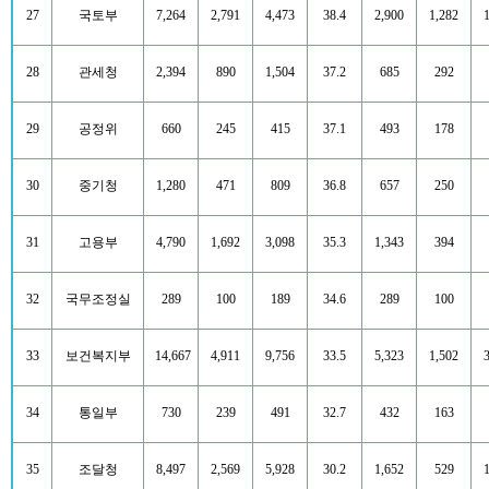
27
국토부
7,264
2,791
4,473
38.4
2,900
1,282
28
관세청
2,394
890
1,504
37.2
685
292
29
공정위
660
245
415
37.1
493
178
30
중기청
1,280
471
809
36.8
657
250
31
고용부
4,790
1,692
3,098
35.3
1,343
394
32
국무조정실
289
100
189
34.6
289
100
33
보건복지부
14,667
4,911
9,756
33.5
5,323
1,502
34
통일부
730
239
491
32.7
432
163
35
조달청
8,497
2,569
5,928
30.2
1,652
529