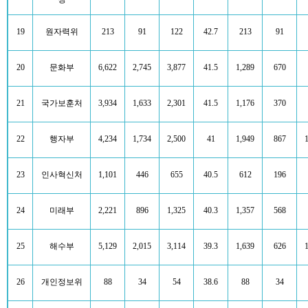
19
원자력위
213
91
122
42.7
213
91
20
문화부
6,622
2,745
3,877
41.5
1,289
670
21
국가보훈처
3,934
1,633
2,301
41.5
1,176
370
22
행자부
4,234
1,734
2,500
41
1,949
867
23
인사혁신처
1,101
446
655
40.5
612
196
24
미래부
2,221
896
1,325
40.3
1,357
568
25
해수부
5,129
2,015
3,114
39.3
1,639
626
26
개인정보위
88
34
54
38.6
88
34