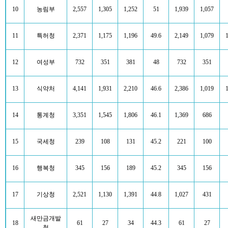
10
농림부
2,557
1,305
1,252
51
1,939
1,057
11
특허청
2,371
1,175
1,196
49.6
2,149
1,079
12
여성부
732
351
381
48
732
351
13
식약처
4,141
1,931
2,210
46.6
2,386
1,019
14
통계청
3,351
1,545
1,806
46.1
1,369
686
15
국세청
239
108
131
45.2
221
100
16
행복청
345
156
189
45.2
345
156
17
기상청
2,521
1,130
1,391
44.8
1,027
431
새만금개발
18
61
27
34
44.3
61
27
청