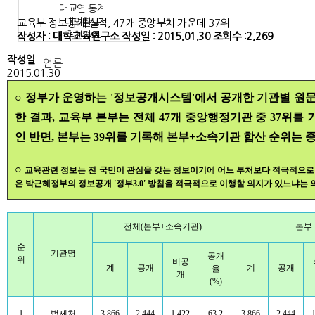
대교연 통계
대외활동
교육부 정보공개 실적, 47개 중앙부처 가운데 37위
추천자료
작성자 : 대학교육연구소
작성일 : 2015.01.30
조회수 :2,269
작성일
언론
2015.01.30
○
정부가 운영하는 '정보공개시스템'에서 공개한 기관별 원문 정보 공
속의 연구
한 결과, 교육부 본부는 전체 47개 중앙행정기관 중 37위를 
인 반면, 본부는 39위를 기록해 본부+소속기관 합산 순위는 종
소
○
교육관련 정보는 전 국민이 관심을 갖는 정보이기에 어느 부처보다 적극적으로
은 박근혜정부의 정보공개 '정부3.0' 방침을 적극적으로 이행할 의지가 있느냐는 
후원
전체(본부+소속기관)
본부
하기
순
기관명
공개
위
비공
계
공개
계
공개
율
개
(%)
1
법제처
3,866
2,444
1,422
63.2
3,866
2,444