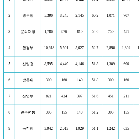
2
병무청
5,390
3,245
2,145
60.2
1,071
707
3
문화재청
1,786
976
810
54.6
759
451
4
환경부
10,618
5,591
5,027
52.7
2,896
1,394
5
산림청
8,595
4,449
4,146
51.8
1,309
690
6
방통위
309
160
149
51.8
309
160
7
산업부
821
424
397
51.6
451
211
8
민주평통
303
155
148
51.2
303
155
9
농진청
3,942
2,013
1,929
51.1
1,242
635