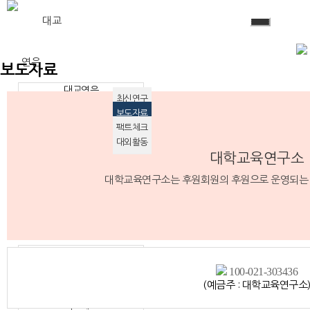
대교
연은
보도자료
대교연은
최신연구
정관
보도자료
걸어온길
팩트체크
공지사항
자주하는질문
대외활동
문의
대학교육연구소
대학교육연구소는 후원회원의 후원으로 운영되는
연구
자료
최신연구
논평
100-021-303436
보도자료
(예금주 : 대학교육연구소
연구보고서
팩트체크