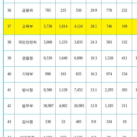
36
금융위
785
235
550
29.9
778
232
37
교육부
5,738
1,614
4,124
28.1
746
169
38
국민안전처
5,068
1,233
3,835
24.3
583
132
39
경찰청
8,539
1,649
6,890
19.3
1,528
411
40
기재부
998
163
835
16.3
974
154
41
방사청
8,580
1,128
7,452
13.1
2,295
303
42
법무부
30,987
4,002
26,985
12.9
1,185
211
43
감사원
538
53
485
9.9
334
19