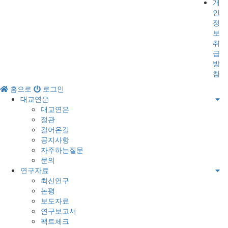
개
인
정
보
취
급
방
침
홈으로
로그인
대교연은
대교연은
정관
걸어온길
공지사항
자주하는질문
문의
연구자료
최신연구
논평
보도자료
연구보고서
팩트체크