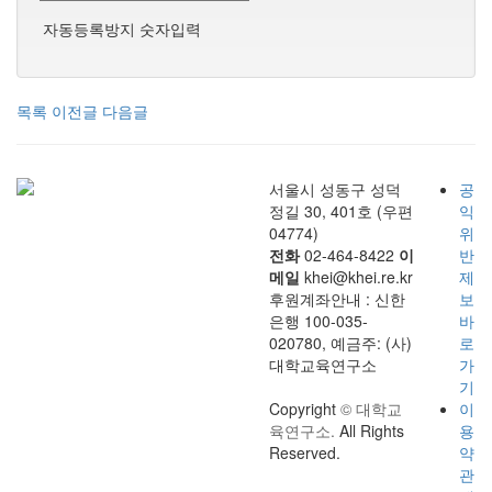
자동등록방지 숫자입력
목록
이전글
다음글
서울시 성동구 성덕
공
정길 30, 401호 (우편
익
04774)
위
전화
02-464-8422
이
반
메일
khei@khei.re.kr
제
후원계좌안내 : 신한
보
은행 100-035-
바
020780, 예금주: (사)
로
대학교육연구소
가
기
Copyright
© 대학교
이
육연구소.
All Rights
용
Reserved.
약
관