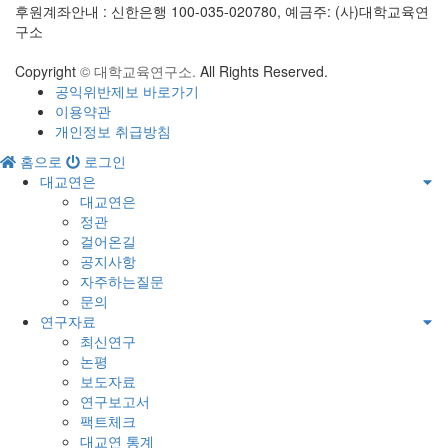
후원계좌안내 : 신한은행 100-035-020780, 예금주: (사)대학교육연
구소
Copyright
© 대학교육연구소.
All Rights Reserved.
공익위반제보 바로가기
이용약관
개인정보 취급방침
홈으로
로그인
대교연은
대교연은
정관
걸어온길
공지사항
자주하는질문
문의
연구자료
최신연구
논평
보도자료
연구보고서
팩트체크
대교연 통계