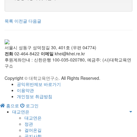
목록
이전글
다음글
서울시 성동구 성덕정길 30, 401호 (우편 04774)
전화
02-464-8422
이메일
khei@khei.re.kr
후원계좌안내 : 신한은행 100-035-020780, 예금주: (사)대학교육연
구소
Copyright
© 대학교육연구소.
All Rights Reserved.
공익위반제보 바로가기
이용약관
개인정보 취급방침
홈으로
로그인
대교연은
대교연은
정관
걸어온길
공지사항