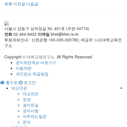
목록
이전글
다음글
서울시 성동구 성덕정길 30, 401호 (우편 04774)
전화
02-464-8422
이메일
khei@khei.re.kr
후원계좌안내 : 신한은행 100-035-020780, 예금주: (사)대학교육연
구소
Copyright
© 대학교육연구소.
All Rights Reserved.
공익위반제보 바로가기
이용약관
개인정보 취급방침
홈으로
로그인
대교연은
대교연은
정관
걸어온길
공지사항
자주하는질문
문의