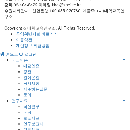
전화
02-464-8422
이메일
khei@khei.re.kr
후원계좌안내 : 신한은행 100-035-020780, 예금주: (사)대학교육연
구소
Copyright
© 대학교육연구소.
All Rights Reserved.
공익위반제보 바로가기
이용약관
개인정보 취급방침
홈으로
로그인
대교연은
대교연은
정관
걸어온길
공지사항
자주하는질문
문의
연구자료
최신연구
논평
보도자료
연구보고서
팩트체크