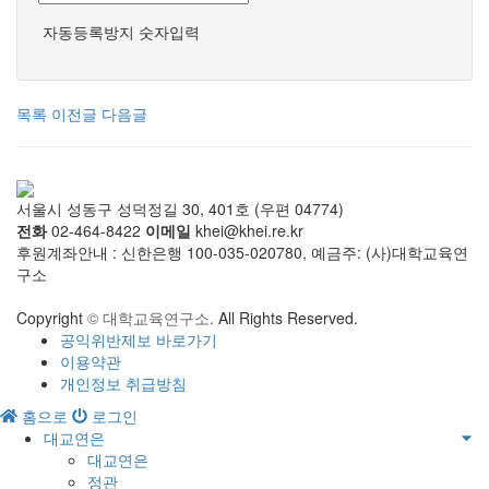
자동등록방지 숫자입력
목록
이전글
다음글
서울시 성동구 성덕정길 30, 401호 (우편 04774)
전화
02-464-8422
이메일
khei@khei.re.kr
후원계좌안내 : 신한은행 100-035-020780, 예금주: (사)대학교육연
구소
Copyright
© 대학교육연구소.
All Rights Reserved.
공익위반제보 바로가기
이용약관
개인정보 취급방침
홈으로
로그인
대교연은
대교연은
정관