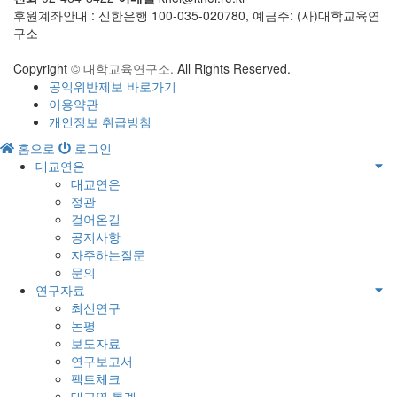
후원계좌안내 : 신한은행 100-035-020780, 예금주: (사)대학교육연
구소
Copyright
© 대학교육연구소.
All Rights Reserved.
공익위반제보 바로가기
이용약관
개인정보 취급방침
홈으로
로그인
대교연은
대교연은
정관
걸어온길
공지사항
자주하는질문
문의
연구자료
최신연구
논평
보도자료
연구보고서
팩트체크
대교연 통계