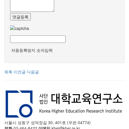
댓글등록
자동등록방지 숫자입력
목록
이전글
다음글
서울시 성동구 성덕정길 30, 401호 (우편 04774)
전화
02-464-8422
이메일
khei@khei.re.kr