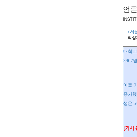
언론
INSTI
<서
작성
대학교
3907
이들 가
증가했
생은 5
[기사 