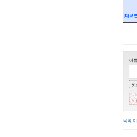
[대교연
이
댓
목록
이