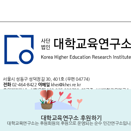
서울시 성동구 성덕정길 30, 401호 (우편 04774)
전화
02-464-8422
이메일
khei@khei.re.kr
후원계좌안내 : 신한은행 100-035-020780, 예금주: (사)대학교육연구소
Copyright
© 대학교육연구소.
All Rights Reserved.
공익위반제보 바로가기
이용약관
개인정보 취급방침
대학교육연구소 후원하기
대학교육연구소는 후원회원의 후원으로 운영되는 순수 민간연구소입니