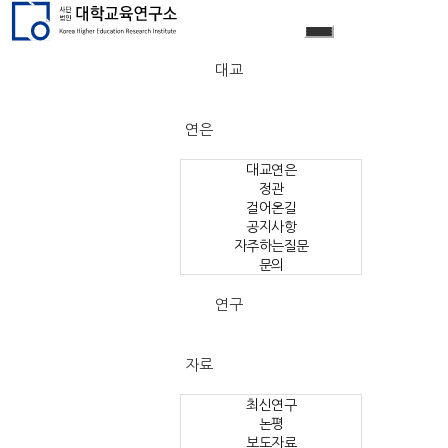
대교
연은
대교연은
정관
걸어온길
공지사항
자주하는질문
문의
연구
자료
최신연구
논평
보도자료