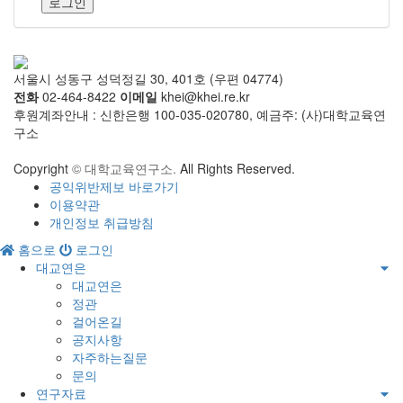
로그인
서울시 성동구 성덕정길 30, 401호 (우편 04774)
전화
02-464-8422
이메일
khei@khei.re.kr
후원계좌안내 : 신한은행 100-035-020780, 예금주: (사)대학교육연
구소
Copyright
© 대학교육연구소.
All Rights Reserved.
공익위반제보 바로가기
이용약관
개인정보 취급방침
홈으로
로그인
대교연은
대교연은
정관
걸어온길
공지사항
자주하는질문
문의
연구자료