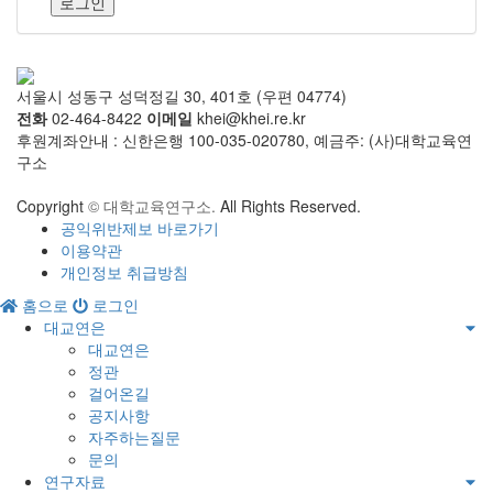
로그인
서울시 성동구 성덕정길 30, 401호 (우편 04774)
전화
02-464-8422
이메일
khei@khei.re.kr
후원계좌안내 : 신한은행 100-035-020780, 예금주: (사)대학교육연
구소
Copyright
© 대학교육연구소.
All Rights Reserved.
공익위반제보 바로가기
이용약관
개인정보 취급방침
홈으로
로그인
대교연은
대교연은
정관
걸어온길
공지사항
자주하는질문
문의
연구자료