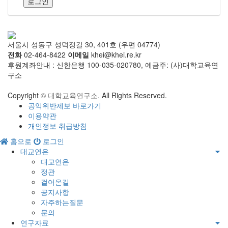
로그인
서울시 성동구 성덕정길 30, 401호 (우편 04774)
전화
02-464-8422
이메일
khei@khei.re.kr
후원계좌안내 : 신한은행 100-035-020780, 예금주: (사)대학교육연
구소
Copyright
© 대학교육연구소.
All Rights Reserved.
공익위반제보 바로가기
이용약관
개인정보 취급방침
홈으로
로그인
대교연은
대교연은
정관
걸어온길
공지사항
자주하는질문
문의
연구자료